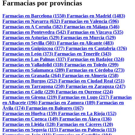
Farmacias por provincias
Farmacias en Barcelona (1550)
Farmacias en Madrid (1483)
Farmacias en Navarra (632)
Farmacias en Valencia (596)
Farmacias en A Coruña (582)
Farmacias en Málaga (546)
Farmacias en Pontevedra (542)
Farmacias en Vizcaya (535)
Farmacias en Asturias (529)
Farmacias en Murcia (529)
Farmacias en Sevilla (501)
Farmacias en Alicante (483)
Farmacias en Guipúzcoa (377)
Farmacias en Cantabria (376)
Farmacias en León (373)
Farmacias en Tenerife (343)
Farmacias en Las Palmas (337)
Farmacias en Badajoz (324)
Farmacias en Valladolid (318)
Farmacias en Toledo (299)
Farmacias en Salamanca (289)
Farmacias en Córdoba (273)
Farmacias en Granada (264)
Farmacias en Almería (258)
Farmacias en Burgos (252)
Farmacias en Ciudad Real (251)
Farmacias en Tarragona (250)
Farmacias en Zaragoza (247)
Farmacias en Cádiz (229)
Farmacias en Ourense (224)
Farmacias en Girona (219)
Farmacias en Lugo (217)
Farmacias
en Albacete (196)
Farmacias en Zamora (189)
Farmacias en
Ávila (174)
Farmacias en Baleares (167)
Farmacias en Huelva (159)
Farmacias en La Rioja (152)
Farmacias en Cuenca (149)
Farmacias en Álava (136)
Farmacias en Lleida (128)
Farmacias en Cáceres (120)
Farmacias en Segovia (115)
Farmacias en Palencia (113)