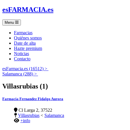
es
FARMACIA
.es
Menu
Farmacias
Quiénes somos
Date de alta
Hazte premium
Noticias
Contacto
esFarmacia.es (16512) >
Salamanca (288) >
Villasrubias (1)
Farmacia Fernandez Fidalgo Aurora
Cl Larga 2, 37522
Villasrubias
<
Salamanca
+info