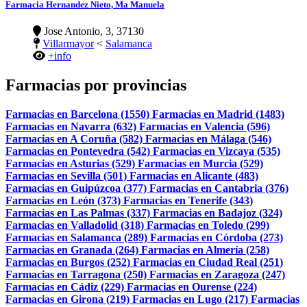
Farmacia Hernandez Nieto, Ma Manuela
Jose Antonio, 3, 37130
Villarmayor
<
Salamanca
+info
Farmacias por provincias
Farmacias en Barcelona (1550)
Farmacias en Madrid (1483)
Farmacias en Navarra (632)
Farmacias en Valencia (596)
Farmacias en A Coruña (582)
Farmacias en Málaga (546)
Farmacias en Pontevedra (542)
Farmacias en Vizcaya (535)
Farmacias en Asturias (529)
Farmacias en Murcia (529)
Farmacias en Sevilla (501)
Farmacias en Alicante (483)
Farmacias en Guipúzcoa (377)
Farmacias en Cantabria (376)
Farmacias en León (373)
Farmacias en Tenerife (343)
Farmacias en Las Palmas (337)
Farmacias en Badajoz (324)
Farmacias en Valladolid (318)
Farmacias en Toledo (299)
Farmacias en Salamanca (289)
Farmacias en Córdoba (273)
Farmacias en Granada (264)
Farmacias en Almería (258)
Farmacias en Burgos (252)
Farmacias en Ciudad Real (251)
Farmacias en Tarragona (250)
Farmacias en Zaragoza (247)
Farmacias en Cádiz (229)
Farmacias en Ourense (224)
Farmacias en Girona (219)
Farmacias en Lugo (217)
Farmacias