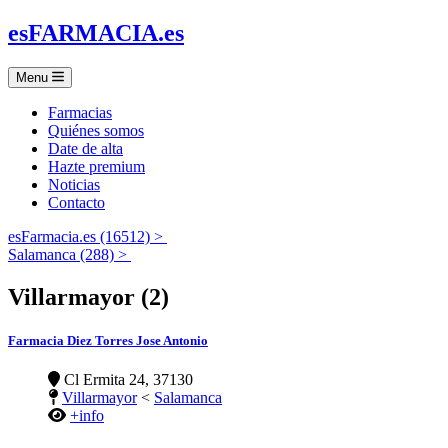
es
FARMACIA
.es
Menu
Farmacias
Quiénes somos
Date de alta
Hazte premium
Noticias
Contacto
esFarmacia.es (16512) >
Salamanca (288) >
Villarmayor (2)
Farmacia Diez Torres Jose Antonio
Cl Ermita 24, 37130
Villarmayor
<
Salamanca
+info