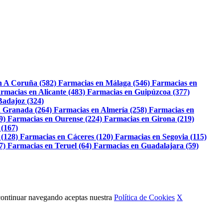
n A Coruña (582)
Farmacias en Málaga (546)
Farmacias en
rmacias en Alicante (483)
Farmacias en Guipúzcoa (377)
Badajoz (324)
 Granada (264)
Farmacias en Almería (258)
Farmacias en
9)
Farmacias en Ourense (224)
Farmacias en Girona (219)
 (167)
 (128)
Farmacias en Cáceres (120)
Farmacias en Segovia (115)
7)
Farmacias en Teruel (64)
Farmacias en Guadalajara (59)
Al continuar navegando aceptas nuestra
Política de Cookies
X