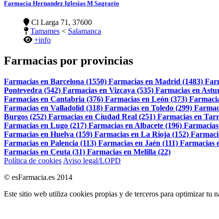
Farmacia Hernandez Iglesias M Sagrario
Cl Larga 71, 37600
Tamames
<
Salamanca
+info
Farmacias por provincias
Farmacias en Barcelona (1550)
Farmacias en Madrid (1483)
Far
Pontevedra (542)
Farmacias en Vizcaya (535)
Farmacias en Astur
Farmacias en Cantabria (376)
Farmacias en León (373)
Farmacia
Farmacias en Valladolid (318)
Farmacias en Toledo (299)
Farmac
Burgos (252)
Farmacias en Ciudad Real (251)
Farmacias en Tarr
Farmacias en Lugo (217)
Farmacias en Albacete (196)
Farmacias
Farmacias en Huelva (159)
Farmacias en La Rioja (152)
Farmaci
Farmacias en Palencia (113)
Farmacias en Jaén (111)
Farmacias e
Farmacias en Ceuta (31)
Farmacias en Melilla (22)
Política de cookies
Aviso legal/LOPD
© esFarmacia.es 2014
Este sitio web utiliza cookies propias y de terceros para optimizar tu 