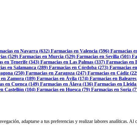
macias en Navarra (632)
Farmacias en Valencia (596)
Farmacias e
ias (529)
Farmacias en Murcia (529)
Farmacias en Sevilla (501)
Fa
s en Tenerife (343)
Farmacias en Las Palmas (337)
Farmacias en 
ias en Salamanca (289)
Farmacias en Córdoba (273)
Farmacias en
agona (250)
Farmacias en Zaragoza (247)
Farmacias en Cádiz (22
 en Zamora (189)
Farmacias en Ávila (174)
Farmacias en Baleares
as en Cuenca (149)
Farmacias en Álava (136)
Farmacias en Lleida
n Castellón (104)
Farmacias en Huesca (79)
Farmacias en Soria (7
navegación, adaptarse a tus preferencias y realizar labores analíticas. 