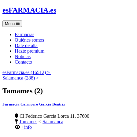
es
FARMACIA
.es
Menu
Farmacias
Quiénes somos
Date de alta
Hazte premium
Noticias
Contacto
esFarmacia.es (16512) >
Salamanca (288) >
Tamames (2)
Farmacia Carnicero Garcia Beatriz
Cl Federico Garcia Lorca 11, 37600
Tamames
<
Salamanca
+info