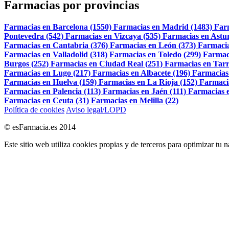
Farmacias por provincias
Farmacias en Barcelona (1550)
Farmacias en Madrid (1483)
Far
Pontevedra (542)
Farmacias en Vizcaya (535)
Farmacias en Astur
Farmacias en Cantabria (376)
Farmacias en León (373)
Farmacia
Farmacias en Valladolid (318)
Farmacias en Toledo (299)
Farmac
Burgos (252)
Farmacias en Ciudad Real (251)
Farmacias en Tarr
Farmacias en Lugo (217)
Farmacias en Albacete (196)
Farmacias
Farmacias en Huelva (159)
Farmacias en La Rioja (152)
Farmaci
Farmacias en Palencia (113)
Farmacias en Jaén (111)
Farmacias e
Farmacias en Ceuta (31)
Farmacias en Melilla (22)
Política de cookies
Aviso legal/LOPD
© esFarmacia.es 2014
Este sitio web utiliza cookies propias y de terceros para optimizar tu 