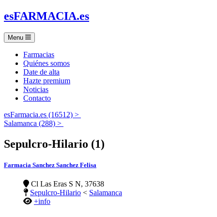
es
FARMACIA
.es
Menu
Farmacias
Quiénes somos
Date de alta
Hazte premium
Noticias
Contacto
esFarmacia.es (16512) >
Salamanca (288) >
Sepulcro-Hilario (1)
Farmacia Sanchez Sanchez Felisa
Cl Las Eras S N, 37638
Sepulcro-Hilario
<
Salamanca
+info