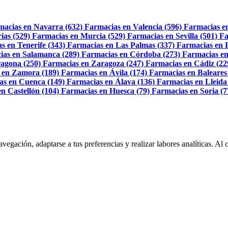
macias en Navarra (632)
Farmacias en Valencia (596)
Farmacias e
ias (529)
Farmacias en Murcia (529)
Farmacias en Sevilla (501)
Fa
s en Tenerife (343)
Farmacias en Las Palmas (337)
Farmacias en 
ias en Salamanca (289)
Farmacias en Córdoba (273)
Farmacias en
agona (250)
Farmacias en Zaragoza (247)
Farmacias en Cádiz (22
 en Zamora (189)
Farmacias en Ávila (174)
Farmacias en Baleares
as en Cuenca (149)
Farmacias en Álava (136)
Farmacias en Lleida
n Castellón (104)
Farmacias en Huesca (79)
Farmacias en Soria (7
navegación, adaptarse a tus preferencias y realizar labores analíticas. 