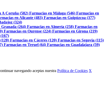
n A Coruña (582)
Farmacias en Málaga (546)
Farmacias en
rmacias en Alicante (483)
Farmacias en Guipúzcoa (377)
Badajoz (324)
 Granada (264)
Farmacias en Almería (258)
Farmacias en
9)
Farmacias en Ourense (224)
Farmacias en Girona (219)
 (167)
 (128)
Farmacias en Cáceres (120)
Farmacias en Segovia (115)
7)
Farmacias en Teruel (64)
Farmacias en Guadalajara (59)
Al continuar navegando aceptas nuestra
Política de Cookies
X