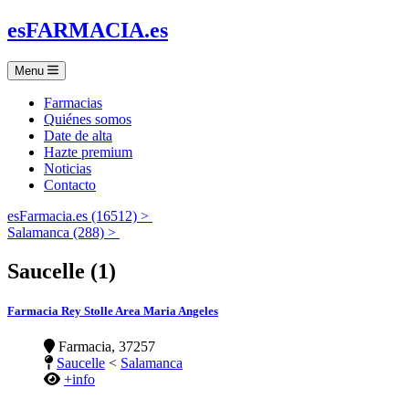
es
FARMACIA
.es
Menu
Farmacias
Quiénes somos
Date de alta
Hazte premium
Noticias
Contacto
esFarmacia.es (16512) >
Salamanca (288) >
Saucelle (1)
Farmacia Rey Stolle Area Maria Angeles
Farmacia, 37257
Saucelle
<
Salamanca
+info