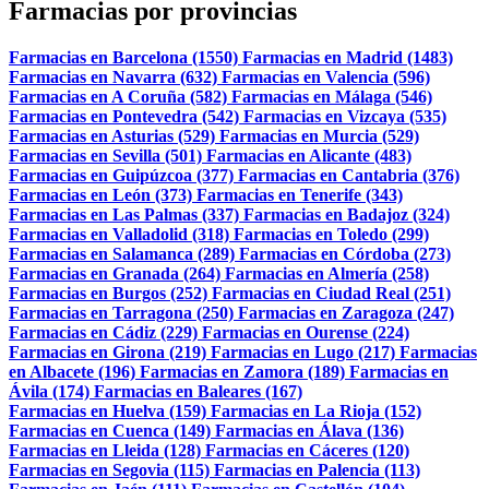
Farmacias por provincias
Farmacias en Barcelona (1550)
Farmacias en Madrid (1483)
Farmacias en Navarra (632)
Farmacias en Valencia (596)
Farmacias en A Coruña (582)
Farmacias en Málaga (546)
Farmacias en Pontevedra (542)
Farmacias en Vizcaya (535)
Farmacias en Asturias (529)
Farmacias en Murcia (529)
Farmacias en Sevilla (501)
Farmacias en Alicante (483)
Farmacias en Guipúzcoa (377)
Farmacias en Cantabria (376)
Farmacias en León (373)
Farmacias en Tenerife (343)
Farmacias en Las Palmas (337)
Farmacias en Badajoz (324)
Farmacias en Valladolid (318)
Farmacias en Toledo (299)
Farmacias en Salamanca (289)
Farmacias en Córdoba (273)
Farmacias en Granada (264)
Farmacias en Almería (258)
Farmacias en Burgos (252)
Farmacias en Ciudad Real (251)
Farmacias en Tarragona (250)
Farmacias en Zaragoza (247)
Farmacias en Cádiz (229)
Farmacias en Ourense (224)
Farmacias en Girona (219)
Farmacias en Lugo (217)
Farmacias
en Albacete (196)
Farmacias en Zamora (189)
Farmacias en
Ávila (174)
Farmacias en Baleares (167)
Farmacias en Huelva (159)
Farmacias en La Rioja (152)
Farmacias en Cuenca (149)
Farmacias en Álava (136)
Farmacias en Lleida (128)
Farmacias en Cáceres (120)
Farmacias en Segovia (115)
Farmacias en Palencia (113)