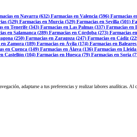
macias en Navarra (632)
Farmacias en Valencia (596)
Farmacias e
ias (529)
Farmacias en Murcia (529)
Farmacias en Sevilla (501)
Fa
s en Tenerife (343)
Farmacias en Las Palmas (337)
Farmacias en 
ias en Salamanca (289)
Farmacias en Córdoba (273)
Farmacias en
agona (250)
Farmacias en Zaragoza (247)
Farmacias en Cádiz (22
 en Zamora (189)
Farmacias en Ávila (174)
Farmacias en Baleares
as en Cuenca (149)
Farmacias en Álava (136)
Farmacias en Lleida
n Castellón (104)
Farmacias en Huesca (79)
Farmacias en Soria (7
navegación, adaptarse a tus preferencias y realizar labores analíticas. 