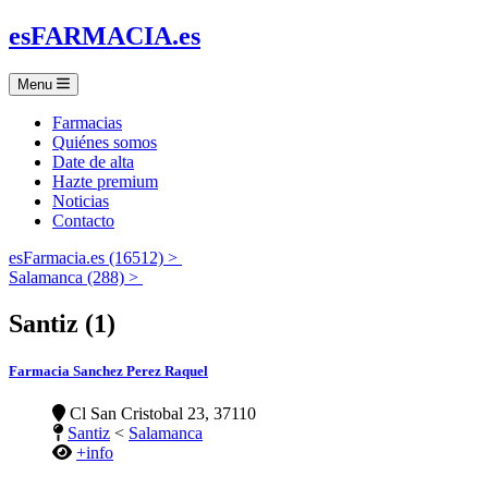
es
FARMACIA
.es
Menu
Farmacias
Quiénes somos
Date de alta
Hazte premium
Noticias
Contacto
esFarmacia.es (16512) >
Salamanca (288) >
Santiz (1)
Farmacia Sanchez Perez Raquel
Cl San Cristobal 23, 37110
Santiz
<
Salamanca
+info