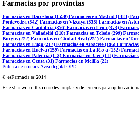
Farmacias por provincias
Farmacias en Barcelona (1550)
Farmacias en Madrid (1483)
Far
Pontevedra (542)
Farmacias en Vizcaya (535)
Farmacias en Astur
Farmacias en Cantabria (376)
Farmacias en León (373)
Farmacia
Farmacias en Valladolid (318)
Farmacias en Toledo (299)
Farmac
Burgos (252)
Farmacias en Ciudad Real (251)
Farmacias en Tarr
Farmacias en Lugo (217)
Farmacias en Albacete (196)
Farmacias
Farmacias en Huelva (159)
Farmacias en La Rioja (152)
Farmaci
Farmacias en Palencia (113)
Farmacias en Jaén (111)
Farmacias e
Farmacias en Ceuta (31)
Farmacias en Melilla (22)
Política de cookies
Aviso legal/LOPD
© esFarmacia.es 2014
Este sitio web utiliza cookies propias y de terceros para optimizar tu 