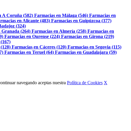
n A Coruña (582)
Farmacias en Málaga (546)
Farmacias en
rmacias en Alicante (483)
Farmacias en Guipúzcoa (377)
Badajoz (324)
 Granada (264)
Farmacias en Almería (258)
Farmacias en
9)
Farmacias en Ourense (224)
Farmacias en Girona (219)
 (167)
 (128)
Farmacias en Cáceres (120)
Farmacias en Segovia (115)
7)
Farmacias en Teruel (64)
Farmacias en Guadalajara (59)
Al continuar navegando aceptas nuestra
Política de Cookies
X