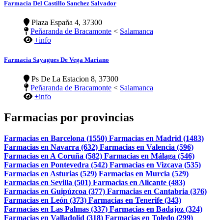
Farmacia Del Castillo Sanchez Salvador
Plaza España 4, 37300
Peñaranda de Bracamonte
<
Salamanca
+info
Farmacia Sayagues De Vega Mariano
Ps De La Estacion 8, 37300
Peñaranda de Bracamonte
<
Salamanca
+info
Farmacias por provincias
Farmacias en Barcelona (1550)
Farmacias en Madrid (1483)
Farmacias en Navarra (632)
Farmacias en Valencia (596)
Farmacias en A Coruña (582)
Farmacias en Málaga (546)
Farmacias en Pontevedra (542)
Farmacias en Vizcaya (535)
Farmacias en Asturias (529)
Farmacias en Murcia (529)
Farmacias en Sevilla (501)
Farmacias en Alicante (483)
Farmacias en Guipúzcoa (377)
Farmacias en Cantabria (376)
Farmacias en León (373)
Farmacias en Tenerife (343)
Farmacias en Las Palmas (337)
Farmacias en Badajoz (324)
Farmacias en Valladolid (318)
Farmacias en Toledo (299)