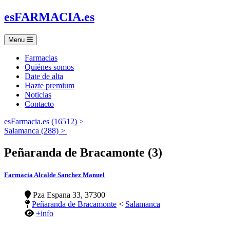
es
FARMACIA
.es
Menu
Farmacias
Quiénes somos
Date de alta
Hazte premium
Noticias
Contacto
esFarmacia.es (16512) >
Salamanca (288) >
Peñaranda de Bracamonte (3)
Farmacia Alcalde Sanchez Manuel
Pza Espana 33, 37300
Peñaranda de Bracamonte
<
Salamanca
+info