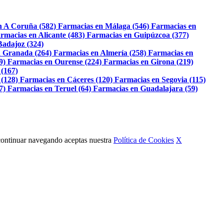
n A Coruña (582)
Farmacias en Málaga (546)
Farmacias en
rmacias en Alicante (483)
Farmacias en Guipúzcoa (377)
Badajoz (324)
 Granada (264)
Farmacias en Almería (258)
Farmacias en
9)
Farmacias en Ourense (224)
Farmacias en Girona (219)
 (167)
 (128)
Farmacias en Cáceres (120)
Farmacias en Segovia (115)
7)
Farmacias en Teruel (64)
Farmacias en Guadalajara (59)
Al continuar navegando aceptas nuestra
Política de Cookies
X