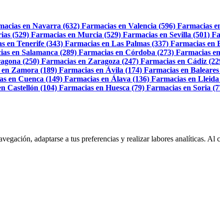
macias en Navarra (632)
Farmacias en Valencia (596)
Farmacias e
ias (529)
Farmacias en Murcia (529)
Farmacias en Sevilla (501)
Fa
s en Tenerife (343)
Farmacias en Las Palmas (337)
Farmacias en 
ias en Salamanca (289)
Farmacias en Córdoba (273)
Farmacias en
agona (250)
Farmacias en Zaragoza (247)
Farmacias en Cádiz (22
 en Zamora (189)
Farmacias en Ávila (174)
Farmacias en Baleares
as en Cuenca (149)
Farmacias en Álava (136)
Farmacias en Lleida
n Castellón (104)
Farmacias en Huesca (79)
Farmacias en Soria (7
navegación, adaptarse a tus preferencias y realizar labores analíticas. 