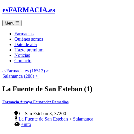
es
FARMACIA
.es
Menu
Farmacias
Quiénes somos
Date de alta
Hazte premium
Noticias
Contacto
esFarmacia.es (16512) >
Salamanca (288) >
La Fuente de San Esteban (1)
Farmacia Arroyo Fernandez Remedios
Cl San Esteban 3, 37200
La Fuente de San Esteban
<
Salamanca
+info