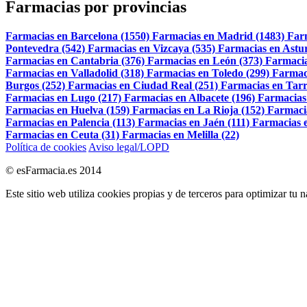
Farmacias por provincias
Farmacias en Barcelona (1550)
Farmacias en Madrid (1483)
Far
Pontevedra (542)
Farmacias en Vizcaya (535)
Farmacias en Astur
Farmacias en Cantabria (376)
Farmacias en León (373)
Farmacia
Farmacias en Valladolid (318)
Farmacias en Toledo (299)
Farmac
Burgos (252)
Farmacias en Ciudad Real (251)
Farmacias en Tarr
Farmacias en Lugo (217)
Farmacias en Albacete (196)
Farmacias
Farmacias en Huelva (159)
Farmacias en La Rioja (152)
Farmaci
Farmacias en Palencia (113)
Farmacias en Jaén (111)
Farmacias e
Farmacias en Ceuta (31)
Farmacias en Melilla (22)
Política de cookies
Aviso legal/LOPD
© esFarmacia.es 2014
Este sitio web utiliza cookies propias y de terceros para optimizar tu 