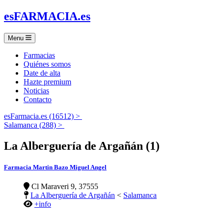
es
FARMACIA
.es
Menu
Farmacias
Quiénes somos
Date de alta
Hazte premium
Noticias
Contacto
esFarmacia.es (16512) >
Salamanca (288) >
La Alberguería de Argañán (1)
Farmacia Martin Bazo Miguel Angel
Cl Maraveri 9, 37555
La Alberguería de Argañán
<
Salamanca
+info