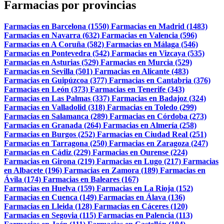
Farmacias por provincias
Farmacias en Barcelona (1550)
Farmacias en Madrid (1483)
Farmacias en Navarra (632)
Farmacias en Valencia (596)
Farmacias en A Coruña (582)
Farmacias en Málaga (546)
Farmacias en Pontevedra (542)
Farmacias en Vizcaya (535)
Farmacias en Asturias (529)
Farmacias en Murcia (529)
Farmacias en Sevilla (501)
Farmacias en Alicante (483)
Farmacias en Guipúzcoa (377)
Farmacias en Cantabria (376)
Farmacias en León (373)
Farmacias en Tenerife (343)
Farmacias en Las Palmas (337)
Farmacias en Badajoz (324)
Farmacias en Valladolid (318)
Farmacias en Toledo (299)
Farmacias en Salamanca (289)
Farmacias en Córdoba (273)
Farmacias en Granada (264)
Farmacias en Almería (258)
Farmacias en Burgos (252)
Farmacias en Ciudad Real (251)
Farmacias en Tarragona (250)
Farmacias en Zaragoza (247)
Farmacias en Cádiz (229)
Farmacias en Ourense (224)
Farmacias en Girona (219)
Farmacias en Lugo (217)
Farmacias
en Albacete (196)
Farmacias en Zamora (189)
Farmacias en
Ávila (174)
Farmacias en Baleares (167)
Farmacias en Huelva (159)
Farmacias en La Rioja (152)
Farmacias en Cuenca (149)
Farmacias en Álava (136)
Farmacias en Lleida (128)
Farmacias en Cáceres (120)
Farmacias en Segovia (115)
Farmacias en Palencia (113)