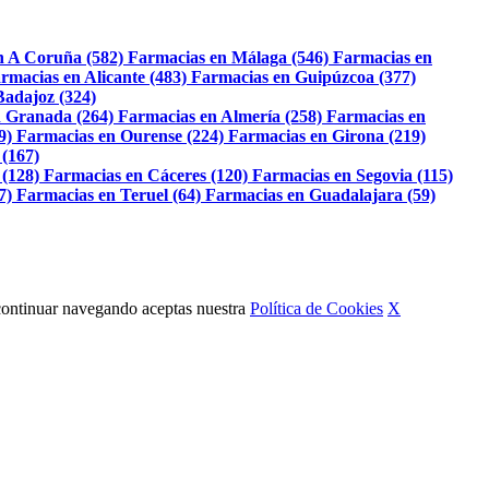
n A Coruña (582)
Farmacias en Málaga (546)
Farmacias en
rmacias en Alicante (483)
Farmacias en Guipúzcoa (377)
Badajoz (324)
 Granada (264)
Farmacias en Almería (258)
Farmacias en
9)
Farmacias en Ourense (224)
Farmacias en Girona (219)
 (167)
 (128)
Farmacias en Cáceres (120)
Farmacias en Segovia (115)
7)
Farmacias en Teruel (64)
Farmacias en Guadalajara (59)
Al continuar navegando aceptas nuestra
Política de Cookies
X