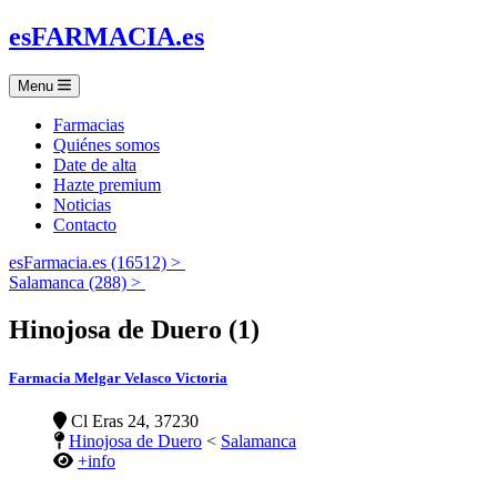
es
FARMACIA
.es
Menu
Farmacias
Quiénes somos
Date de alta
Hazte premium
Noticias
Contacto
esFarmacia.es (16512) >
Salamanca (288) >
Hinojosa de Duero (1)
Farmacia Melgar Velasco Victoria
Cl Eras 24, 37230
Hinojosa de Duero
<
Salamanca
+info