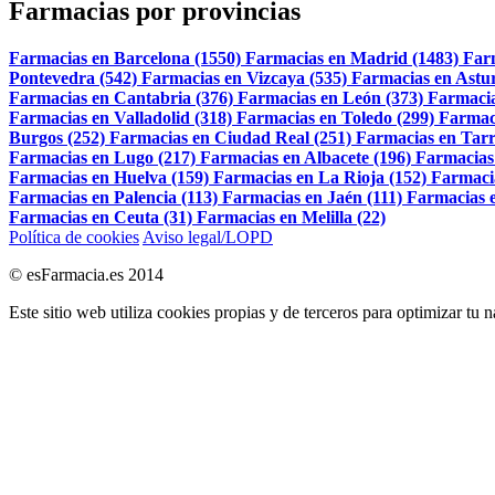
Farmacias por provincias
Farmacias en Barcelona (1550)
Farmacias en Madrid (1483)
Far
Pontevedra (542)
Farmacias en Vizcaya (535)
Farmacias en Astur
Farmacias en Cantabria (376)
Farmacias en León (373)
Farmacia
Farmacias en Valladolid (318)
Farmacias en Toledo (299)
Farmac
Burgos (252)
Farmacias en Ciudad Real (251)
Farmacias en Tarr
Farmacias en Lugo (217)
Farmacias en Albacete (196)
Farmacias
Farmacias en Huelva (159)
Farmacias en La Rioja (152)
Farmaci
Farmacias en Palencia (113)
Farmacias en Jaén (111)
Farmacias e
Farmacias en Ceuta (31)
Farmacias en Melilla (22)
Política de cookies
Aviso legal/LOPD
© esFarmacia.es 2014
Este sitio web utiliza cookies propias y de terceros para optimizar tu 