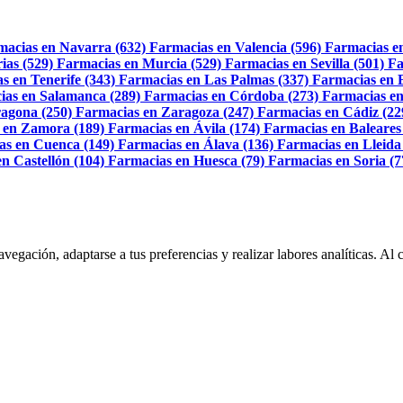
macias en Navarra (632)
Farmacias en Valencia (596)
Farmacias e
ias (529)
Farmacias en Murcia (529)
Farmacias en Sevilla (501)
Fa
s en Tenerife (343)
Farmacias en Las Palmas (337)
Farmacias en 
ias en Salamanca (289)
Farmacias en Córdoba (273)
Farmacias en
agona (250)
Farmacias en Zaragoza (247)
Farmacias en Cádiz (22
 en Zamora (189)
Farmacias en Ávila (174)
Farmacias en Baleares
as en Cuenca (149)
Farmacias en Álava (136)
Farmacias en Lleida
n Castellón (104)
Farmacias en Huesca (79)
Farmacias en Soria (7
navegación, adaptarse a tus preferencias y realizar labores analíticas. 