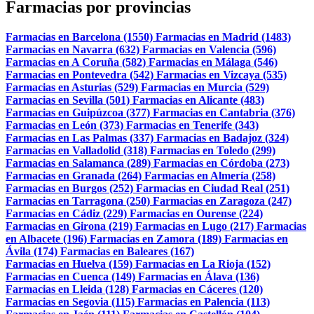
Farmacias por provincias
Farmacias en Barcelona (1550)
Farmacias en Madrid (1483)
Farmacias en Navarra (632)
Farmacias en Valencia (596)
Farmacias en A Coruña (582)
Farmacias en Málaga (546)
Farmacias en Pontevedra (542)
Farmacias en Vizcaya (535)
Farmacias en Asturias (529)
Farmacias en Murcia (529)
Farmacias en Sevilla (501)
Farmacias en Alicante (483)
Farmacias en Guipúzcoa (377)
Farmacias en Cantabria (376)
Farmacias en León (373)
Farmacias en Tenerife (343)
Farmacias en Las Palmas (337)
Farmacias en Badajoz (324)
Farmacias en Valladolid (318)
Farmacias en Toledo (299)
Farmacias en Salamanca (289)
Farmacias en Córdoba (273)
Farmacias en Granada (264)
Farmacias en Almería (258)
Farmacias en Burgos (252)
Farmacias en Ciudad Real (251)
Farmacias en Tarragona (250)
Farmacias en Zaragoza (247)
Farmacias en Cádiz (229)
Farmacias en Ourense (224)
Farmacias en Girona (219)
Farmacias en Lugo (217)
Farmacias
en Albacete (196)
Farmacias en Zamora (189)
Farmacias en
Ávila (174)
Farmacias en Baleares (167)
Farmacias en Huelva (159)
Farmacias en La Rioja (152)
Farmacias en Cuenca (149)
Farmacias en Álava (136)
Farmacias en Lleida (128)
Farmacias en Cáceres (120)
Farmacias en Segovia (115)
Farmacias en Palencia (113)