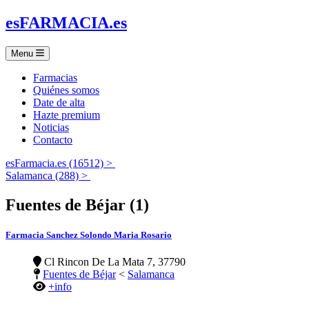
es
FARMACIA
.es
Menu
Farmacias
Quiénes somos
Date de alta
Hazte premium
Noticias
Contacto
esFarmacia.es (16512) >
Salamanca (288) >
Fuentes de Béjar (1)
Farmacia Sanchez Solondo Maria Rosario
Cl Rincon De La Mata 7, 37790
Fuentes de Béjar
<
Salamanca
+info