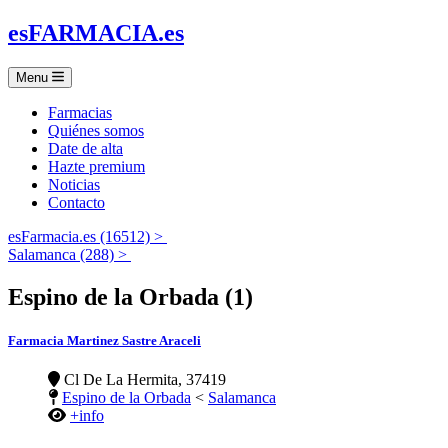
es
FARMACIA
.es
Menu
Farmacias
Quiénes somos
Date de alta
Hazte premium
Noticias
Contacto
esFarmacia.es (16512) >
Salamanca (288) >
Espino de la Orbada (1)
Farmacia Martinez Sastre Araceli
Cl De La Hermita, 37419
Espino de la Orbada
<
Salamanca
+info