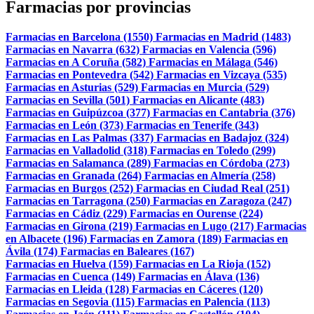
Farmacias por provincias
Farmacias en Barcelona (1550)
Farmacias en Madrid (1483)
Farmacias en Navarra (632)
Farmacias en Valencia (596)
Farmacias en A Coruña (582)
Farmacias en Málaga (546)
Farmacias en Pontevedra (542)
Farmacias en Vizcaya (535)
Farmacias en Asturias (529)
Farmacias en Murcia (529)
Farmacias en Sevilla (501)
Farmacias en Alicante (483)
Farmacias en Guipúzcoa (377)
Farmacias en Cantabria (376)
Farmacias en León (373)
Farmacias en Tenerife (343)
Farmacias en Las Palmas (337)
Farmacias en Badajoz (324)
Farmacias en Valladolid (318)
Farmacias en Toledo (299)
Farmacias en Salamanca (289)
Farmacias en Córdoba (273)
Farmacias en Granada (264)
Farmacias en Almería (258)
Farmacias en Burgos (252)
Farmacias en Ciudad Real (251)
Farmacias en Tarragona (250)
Farmacias en Zaragoza (247)
Farmacias en Cádiz (229)
Farmacias en Ourense (224)
Farmacias en Girona (219)
Farmacias en Lugo (217)
Farmacias
en Albacete (196)
Farmacias en Zamora (189)
Farmacias en
Ávila (174)
Farmacias en Baleares (167)
Farmacias en Huelva (159)
Farmacias en La Rioja (152)
Farmacias en Cuenca (149)
Farmacias en Álava (136)
Farmacias en Lleida (128)
Farmacias en Cáceres (120)
Farmacias en Segovia (115)
Farmacias en Palencia (113)