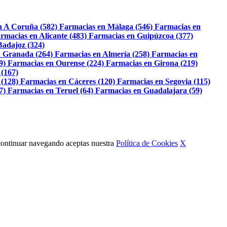
n A Coruña (582)
Farmacias en Málaga (546)
Farmacias en
rmacias en Alicante (483)
Farmacias en Guipúzcoa (377)
Badajoz (324)
 Granada (264)
Farmacias en Almería (258)
Farmacias en
9)
Farmacias en Ourense (224)
Farmacias en Girona (219)
 (167)
 (128)
Farmacias en Cáceres (120)
Farmacias en Segovia (115)
7)
Farmacias en Teruel (64)
Farmacias en Guadalajara (59)
Al continuar navegando aceptas nuestra
Política de Cookies
X