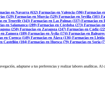
macias en Navarra (632)
Farmacias en Valencia (596)
Farmacias e
ias (529)
Farmacias en Murcia (529)
Farmacias en Sevilla (501)
Fa
s en Tenerife (343)
Farmacias en Las Palmas (337)
Farmacias en 
ias en Salamanca (289)
Farmacias en Córdoba (273)
Farmacias en
agona (250)
Farmacias en Zaragoza (247)
Farmacias en Cádiz (22
 en Zamora (189)
Farmacias en Ávila (174)
Farmacias en Baleares
as en Cuenca (149)
Farmacias en Álava (136)
Farmacias en Lleida
n Castellón (104)
Farmacias en Huesca (79)
Farmacias en Soria (7
navegación, adaptarse a tus preferencias y realizar labores analíticas. 