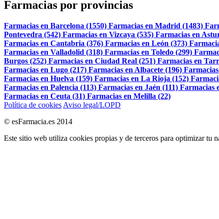
Farmacias por provincias
Farmacias en Barcelona (1550)
Farmacias en Madrid (1483)
Far
Pontevedra (542)
Farmacias en Vizcaya (535)
Farmacias en Astur
Farmacias en Cantabria (376)
Farmacias en León (373)
Farmacia
Farmacias en Valladolid (318)
Farmacias en Toledo (299)
Farmac
Burgos (252)
Farmacias en Ciudad Real (251)
Farmacias en Tarr
Farmacias en Lugo (217)
Farmacias en Albacete (196)
Farmacias
Farmacias en Huelva (159)
Farmacias en La Rioja (152)
Farmaci
Farmacias en Palencia (113)
Farmacias en Jaén (111)
Farmacias e
Farmacias en Ceuta (31)
Farmacias en Melilla (22)
Política de cookies
Aviso legal/LOPD
© esFarmacia.es 2014
Este sitio web utiliza cookies propias y de terceros para optimizar tu 