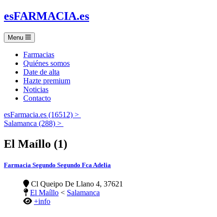
es
FARMACIA
.es
Menu
Farmacias
Quiénes somos
Date de alta
Hazte premium
Noticias
Contacto
esFarmacia.es (16512) >
Salamanca (288) >
El Maíllo (1)
Farmacia Segundo Segundo Fca Adelia
Cl Queipo De Llano 4, 37621
El Maíllo
<
Salamanca
+info