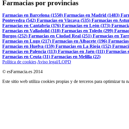
Farmacias por provincias
Farmacias en Barcelona (1550)
Farmacias en Madrid (1483)
Far
Pontevedra (542)
Farmacias en Vizcaya (535)
Farmacias en Astur
Farmacias en Cantabria (376)
Farmacias en León (373)
Farmacia
Farmacias en Valladolid (318)
Farmacias en Toledo (299)
Farmac
Burgos (252)
Farmacias en Ciudad Real (251)
Farmacias en Tarr
Farmacias en Lugo (217)
Farmacias en Albacete (196)
Farmacias
Farmacias en Huelva (159)
Farmacias en La Rioja (152)
Farmaci
Farmacias en Palencia (113)
Farmacias en Jaén (111)
Farmacias e
Farmacias en Ceuta (31)
Farmacias en Melilla (22)
Política de cookies
Aviso legal/LOPD
© esFarmacia.es 2014
Este sitio web utiliza cookies propias y de terceros para optimizar tu 