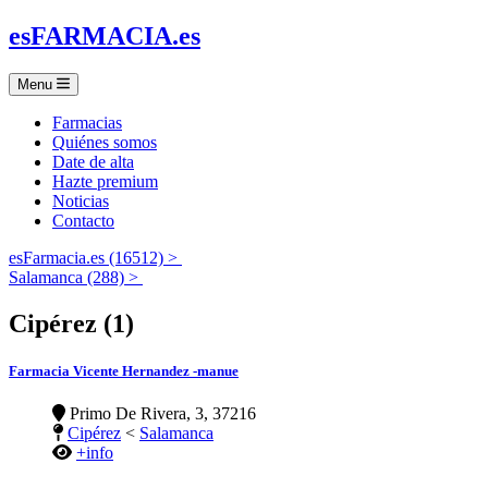
es
FARMACIA
.es
Menu
Farmacias
Quiénes somos
Date de alta
Hazte premium
Noticias
Contacto
esFarmacia.es (16512) >
Salamanca (288) >
Cipérez (1)
Farmacia Vicente Hernandez -manue
Primo De Rivera, 3, 37216
Cipérez
<
Salamanca
+info