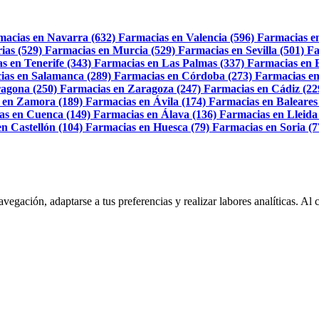
macias en Navarra (632)
Farmacias en Valencia (596)
Farmacias e
ias (529)
Farmacias en Murcia (529)
Farmacias en Sevilla (501)
Fa
s en Tenerife (343)
Farmacias en Las Palmas (337)
Farmacias en 
ias en Salamanca (289)
Farmacias en Córdoba (273)
Farmacias en
agona (250)
Farmacias en Zaragoza (247)
Farmacias en Cádiz (22
 en Zamora (189)
Farmacias en Ávila (174)
Farmacias en Baleares
as en Cuenca (149)
Farmacias en Álava (136)
Farmacias en Lleida
n Castellón (104)
Farmacias en Huesca (79)
Farmacias en Soria (7
navegación, adaptarse a tus preferencias y realizar labores analíticas. 