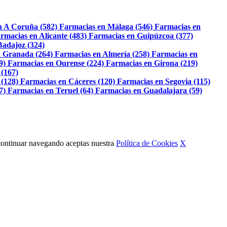
n A Coruña (582)
Farmacias en Málaga (546)
Farmacias en
rmacias en Alicante (483)
Farmacias en Guipúzcoa (377)
Badajoz (324)
 Granada (264)
Farmacias en Almería (258)
Farmacias en
9)
Farmacias en Ourense (224)
Farmacias en Girona (219)
 (167)
 (128)
Farmacias en Cáceres (120)
Farmacias en Segovia (115)
7)
Farmacias en Teruel (64)
Farmacias en Guadalajara (59)
Al continuar navegando aceptas nuestra
Política de Cookies
X