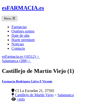
es
FARMACIA
.es
Menu
Farmacias
Quiénes somos
Date de alta
Hazte premium
Noticias
Contacto
esFarmacia.es (16512) >
Salamanca (288) >
Castillejo de Martín Viejo (1)
Farmacia Rodriguez Calvo F Vicente
Cl La Escuelas 21, 37592
Castillejo de Martín Viejo
<
Salamanca
+info