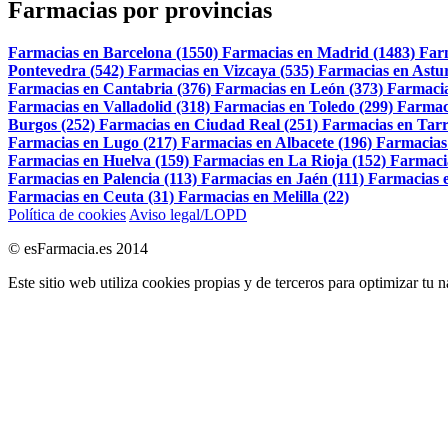
Farmacias por provincias
Farmacias en Barcelona (1550)
Farmacias en Madrid (1483)
Far
Pontevedra (542)
Farmacias en Vizcaya (535)
Farmacias en Astur
Farmacias en Cantabria (376)
Farmacias en León (373)
Farmacia
Farmacias en Valladolid (318)
Farmacias en Toledo (299)
Farmac
Burgos (252)
Farmacias en Ciudad Real (251)
Farmacias en Tarr
Farmacias en Lugo (217)
Farmacias en Albacete (196)
Farmacias
Farmacias en Huelva (159)
Farmacias en La Rioja (152)
Farmaci
Farmacias en Palencia (113)
Farmacias en Jaén (111)
Farmacias e
Farmacias en Ceuta (31)
Farmacias en Melilla (22)
Política de cookies
Aviso legal/LOPD
© esFarmacia.es 2014
Este sitio web utiliza cookies propias y de terceros para optimizar tu 