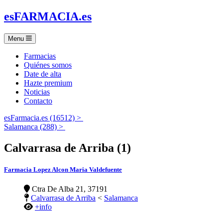
es
FARMACIA
.es
Menu
Farmacias
Quiénes somos
Date de alta
Hazte premium
Noticias
Contacto
esFarmacia.es (16512) >
Salamanca (288) >
Calvarrasa de Arriba (1)
Farmacia Lopez Alcon Maria Valdefuente
Ctra De Alba 21, 37191
Calvarrasa de Arriba
<
Salamanca
+info