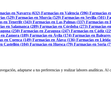
macias en Navarra (632)
Farmacias en Valencia (596)
Farmacias e
ias (529)
Farmacias en Murcia (529)
Farmacias en Sevilla (501)
Fa
s en Tenerife (343)
Farmacias en Las Palmas (337)
Farmacias en 
ias en Salamanca (289)
Farmacias en Córdoba (273)
Farmacias en
agona (250)
Farmacias en Zaragoza (247)
Farmacias en Cádiz (22
 en Zamora (189)
Farmacias en Ávila (174)
Farmacias en Baleares
as en Cuenca (149)
Farmacias en Álava (136)
Farmacias en Lleida
n Castellón (104)
Farmacias en Huesca (79)
Farmacias en Soria (7
navegación, adaptarse a tus preferencias y realizar labores analíticas. 