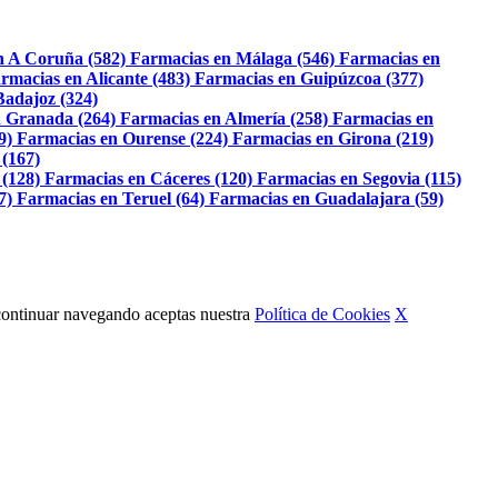
n A Coruña (582)
Farmacias en Málaga (546)
Farmacias en
rmacias en Alicante (483)
Farmacias en Guipúzcoa (377)
Badajoz (324)
 Granada (264)
Farmacias en Almería (258)
Farmacias en
9)
Farmacias en Ourense (224)
Farmacias en Girona (219)
 (167)
 (128)
Farmacias en Cáceres (120)
Farmacias en Segovia (115)
7)
Farmacias en Teruel (64)
Farmacias en Guadalajara (59)
Al continuar navegando aceptas nuestra
Política de Cookies
X