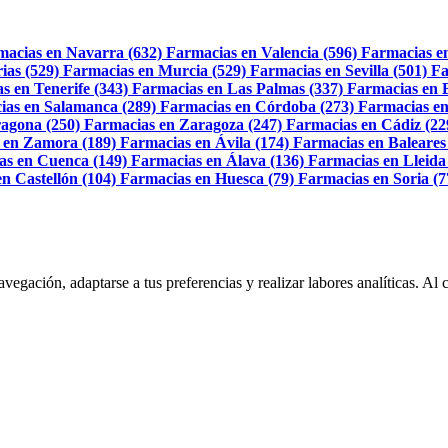
macias en Navarra (632)
Farmacias en Valencia (596)
Farmacias e
ias (529)
Farmacias en Murcia (529)
Farmacias en Sevilla (501)
Fa
s en Tenerife (343)
Farmacias en Las Palmas (337)
Farmacias en 
ias en Salamanca (289)
Farmacias en Córdoba (273)
Farmacias en
agona (250)
Farmacias en Zaragoza (247)
Farmacias en Cádiz (22
 en Zamora (189)
Farmacias en Ávila (174)
Farmacias en Baleares
as en Cuenca (149)
Farmacias en Álava (136)
Farmacias en Lleida
n Castellón (104)
Farmacias en Huesca (79)
Farmacias en Soria (7
navegación, adaptarse a tus preferencias y realizar labores analíticas. 