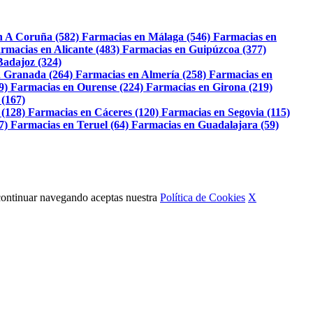
n A Coruña (582)
Farmacias en Málaga (546)
Farmacias en
rmacias en Alicante (483)
Farmacias en Guipúzcoa (377)
Badajoz (324)
 Granada (264)
Farmacias en Almería (258)
Farmacias en
9)
Farmacias en Ourense (224)
Farmacias en Girona (219)
 (167)
 (128)
Farmacias en Cáceres (120)
Farmacias en Segovia (115)
7)
Farmacias en Teruel (64)
Farmacias en Guadalajara (59)
Al continuar navegando aceptas nuestra
Política de Cookies
X