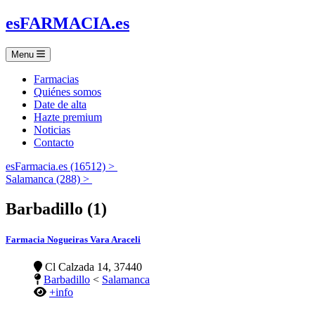
es
FARMACIA
.es
Menu
Farmacias
Quiénes somos
Date de alta
Hazte premium
Noticias
Contacto
esFarmacia.es (16512) >
Salamanca (288) >
Barbadillo (1)
Farmacia Nogueiras Vara Araceli
Cl Calzada 14, 37440
Barbadillo
<
Salamanca
+info