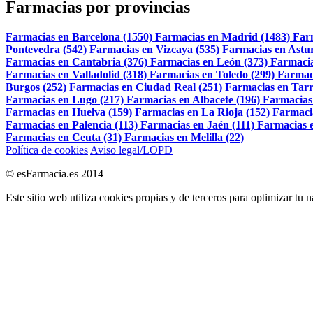
Farmacias por provincias
Farmacias en Barcelona (1550)
Farmacias en Madrid (1483)
Far
Pontevedra (542)
Farmacias en Vizcaya (535)
Farmacias en Astur
Farmacias en Cantabria (376)
Farmacias en León (373)
Farmacia
Farmacias en Valladolid (318)
Farmacias en Toledo (299)
Farmac
Burgos (252)
Farmacias en Ciudad Real (251)
Farmacias en Tarr
Farmacias en Lugo (217)
Farmacias en Albacete (196)
Farmacias
Farmacias en Huelva (159)
Farmacias en La Rioja (152)
Farmaci
Farmacias en Palencia (113)
Farmacias en Jaén (111)
Farmacias e
Farmacias en Ceuta (31)
Farmacias en Melilla (22)
Política de cookies
Aviso legal/LOPD
© esFarmacia.es 2014
Este sitio web utiliza cookies propias y de terceros para optimizar tu 