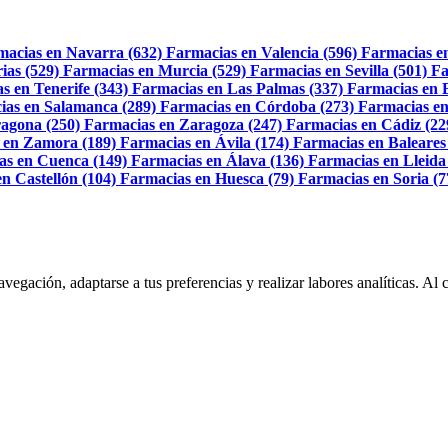
macias en Navarra (632)
Farmacias en Valencia (596)
Farmacias e
ias (529)
Farmacias en Murcia (529)
Farmacias en Sevilla (501)
Fa
s en Tenerife (343)
Farmacias en Las Palmas (337)
Farmacias en 
ias en Salamanca (289)
Farmacias en Córdoba (273)
Farmacias en
agona (250)
Farmacias en Zaragoza (247)
Farmacias en Cádiz (22
 en Zamora (189)
Farmacias en Ávila (174)
Farmacias en Baleares
as en Cuenca (149)
Farmacias en Álava (136)
Farmacias en Lleida
n Castellón (104)
Farmacias en Huesca (79)
Farmacias en Soria (7
navegación, adaptarse a tus preferencias y realizar labores analíticas. 