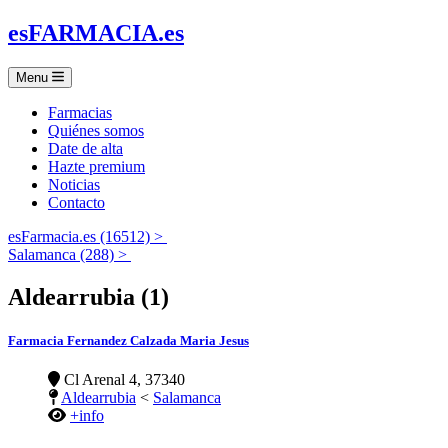
es
FARMACIA
.es
Menu
Farmacias
Quiénes somos
Date de alta
Hazte premium
Noticias
Contacto
esFarmacia.es (16512) >
Salamanca (288) >
Aldearrubia (1)
Farmacia Fernandez Calzada Maria Jesus
Cl Arenal 4, 37340
Aldearrubia
<
Salamanca
+info