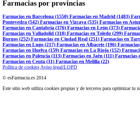
Farmacias por provincias
Farmacias en Barcelona (1550)
Farmacias en Madrid (1483)
Far
Pontevedra (542)
Farmacias en Vizcaya (535)
Farmacias en Astur
Farmacias en Cantabria (376)
Farmacias en León (373)
Farmacia
Farmacias en Valladolid (318)
Farmacias en Toledo (299)
Farmac
Burgos (252)
Farmacias en Ciudad Real (251)
Farmacias en Tarr
Farmacias en Lugo (217)
Farmacias en Albacete (196)
Farmacias
Farmacias en Huelva (159)
Farmacias en La Rioja (152)
Farmaci
Farmacias en Palencia (113)
Farmacias en Jaén (111)
Farmacias e
Farmacias en Ceuta (31)
Farmacias en Melilla (22)
Política de cookies
Aviso legal/LOPD
© esFarmacia.es 2014
Este sitio web utiliza cookies propias y de terceros para optimizar tu 