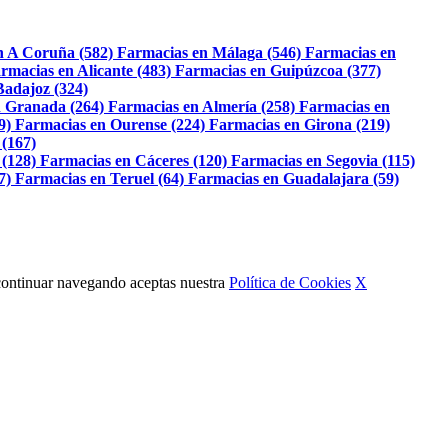
n A Coruña (582)
Farmacias en Málaga (546)
Farmacias en
rmacias en Alicante (483)
Farmacias en Guipúzcoa (377)
Badajoz (324)
 Granada (264)
Farmacias en Almería (258)
Farmacias en
9)
Farmacias en Ourense (224)
Farmacias en Girona (219)
 (167)
 (128)
Farmacias en Cáceres (120)
Farmacias en Segovia (115)
7)
Farmacias en Teruel (64)
Farmacias en Guadalajara (59)
Al continuar navegando aceptas nuestra
Política de Cookies
X