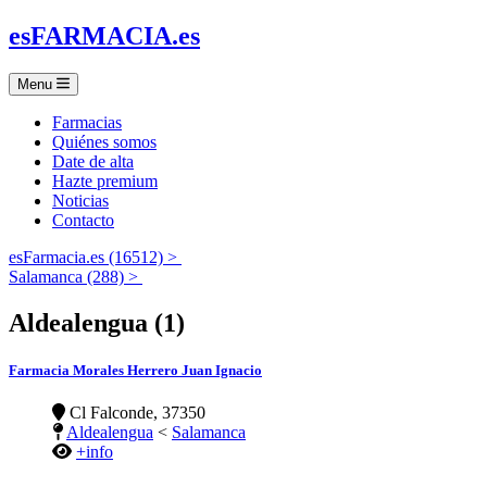
es
FARMACIA
.es
Menu
Farmacias
Quiénes somos
Date de alta
Hazte premium
Noticias
Contacto
esFarmacia.es (16512) >
Salamanca (288) >
Aldealengua (1)
Farmacia Morales Herrero Juan Ignacio
Cl Falconde, 37350
Aldealengua
<
Salamanca
+info