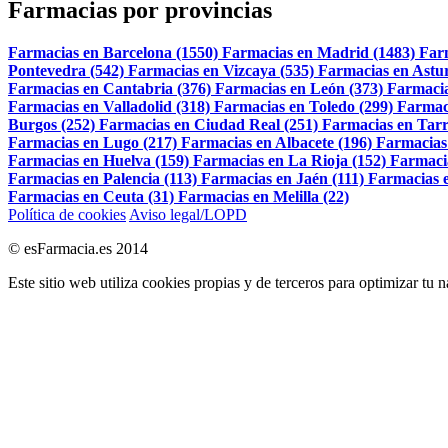
Farmacias por provincias
Farmacias en Barcelona (1550)
Farmacias en Madrid (1483)
Far
Pontevedra (542)
Farmacias en Vizcaya (535)
Farmacias en Astur
Farmacias en Cantabria (376)
Farmacias en León (373)
Farmacia
Farmacias en Valladolid (318)
Farmacias en Toledo (299)
Farmac
Burgos (252)
Farmacias en Ciudad Real (251)
Farmacias en Tarr
Farmacias en Lugo (217)
Farmacias en Albacete (196)
Farmacias
Farmacias en Huelva (159)
Farmacias en La Rioja (152)
Farmaci
Farmacias en Palencia (113)
Farmacias en Jaén (111)
Farmacias e
Farmacias en Ceuta (31)
Farmacias en Melilla (22)
Política de cookies
Aviso legal/LOPD
© esFarmacia.es 2014
Este sitio web utiliza cookies propias y de terceros para optimizar tu 