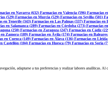
macias en Navarra (632)
Farmacias en Valencia (596)
Farmacias e
ias (529)
Farmacias en Murcia (529)
Farmacias en Sevilla (501)
Fa
s en Tenerife (343)
Farmacias en Las Palmas (337)
Farmacias en 
ias en Salamanca (289)
Farmacias en Córdoba (273)
Farmacias en
agona (250)
Farmacias en Zaragoza (247)
Farmacias en Cádiz (22
 en Zamora (189)
Farmacias en Ávila (174)
Farmacias en Baleares
as en Cuenca (149)
Farmacias en Álava (136)
Farmacias en Lleida
n Castellón (104)
Farmacias en Huesca (79)
Farmacias en Soria (7
navegación, adaptarse a tus preferencias y realizar labores analíticas. 