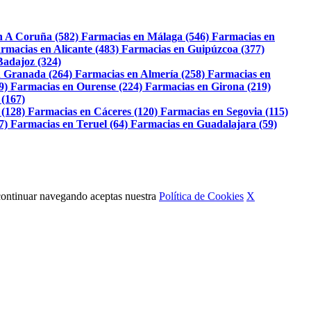
n A Coruña (582)
Farmacias en Málaga (546)
Farmacias en
rmacias en Alicante (483)
Farmacias en Guipúzcoa (377)
Badajoz (324)
 Granada (264)
Farmacias en Almería (258)
Farmacias en
9)
Farmacias en Ourense (224)
Farmacias en Girona (219)
 (167)
 (128)
Farmacias en Cáceres (120)
Farmacias en Segovia (115)
7)
Farmacias en Teruel (64)
Farmacias en Guadalajara (59)
Al continuar navegando aceptas nuestra
Política de Cookies
X