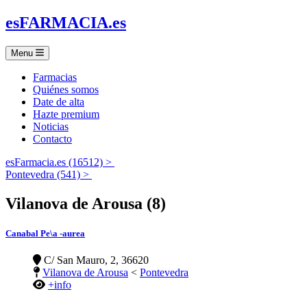
es
FARMACIA
.es
Menu
Farmacias
Quiénes somos
Date de alta
Hazte premium
Noticias
Contacto
esFarmacia.es (16512) >
Pontevedra (541) >
Vilanova de Arousa (8)
Canabal Pe\a -aurea
C/ San Mauro, 2, 36620
Vilanova de Arousa
<
Pontevedra
+info