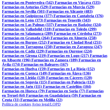
Farmacias en Pontevedra (542)
Farmacias en Vizcaya (535)
Farmacias en Asturias (529)
Farmacias en Murcia (529)
Farmacias en Sevilla (501)
Farmacias en Alicante (483)
Farmacias en Guipúzcoa (377)
Farmacias en Cantabria (376)
Farmacias en León (373)
Farmacias en Tenerife (343)
Farmacias en Las Palmas (337)
Farmacias en Badajoz (324)
Farmacias en Valladolid (318)
Farmacias en Toledo (299)
Farmacias en Salamanca (289)
Farmacias en Córdoba (273)
Farmacias en Granada (264)
Farmacias en Almería (258)
Farmacias en Burgos (252)
Farmacias en Ciudad Real (251)
Farmacias en Tarragona (250)
Farmacias en Zaragoza (247)
Farmacias en Cádiz (229)
Farmacias en Ourense (224)
Farmacias en Girona (219)
Farmacias en Lugo (217)
Farmacias
en Albacete (196)
Farmacias en Zamora (189)
Farmacias en
Ávila (174)
Farmacias en Baleares (167)
Farmacias en Huelva (159)
Farmacias en La Rioja (152)
Farmacias en Cuenca (149)
Farmacias en Álava (136)
Farmacias en Lleida (128)
Farmacias en Cáceres (120)
Farmacias en Segovia (115)
Farmacias en Palencia (113)
Farmacias en Jaén (111)
Farmacias en Castellón (104)
Farmacias en Huesca (79)
Farmacias en Soria (77)
Farmacias
en Teruel (64)
Farmacias en Guadalajara (59)
Farmacias en
Ceuta (31)
Farmacias en Melilla (22)
Política de cookies
Aviso legal/LOPD