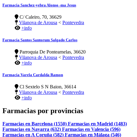
Farmacia Sanchez-yebra Alonso -ma Jesus
C/ Caleiro, 70, 36629
Vilanova de Arousa
<
Pontevedra
+info
Farmacia Santos Santorum Salgado Carlos
Parroquia De Pontearnelas, 36620
Vilanova de Arousa
<
Pontevedra
+info
Farmacia Varela Cardalda Ramon
Cl Sextelo S N Baion, 36614
Vilanova de Arousa
<
Pontevedra
+info
Farmacias por provincias
Farmacias en Barcelona (1550)
Farmacias en Madrid (1483)
Farmacias en Navarra (632)
Farmacias en Valencia (596)
Farmacias en A Coruña (582)
Farmacias en Málaga (546)