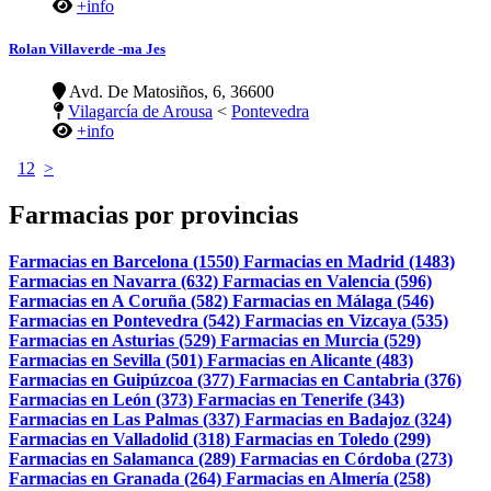
+info
Rolan Villaverde -ma Jes
Avd. De Matosiños, 6, 36600
Vilagarcía de Arousa
<
Pontevedra
+info
1
2
>
Farmacias por provincias
Farmacias en Barcelona (1550)
Farmacias en Madrid (1483)
Farmacias en Navarra (632)
Farmacias en Valencia (596)
Farmacias en A Coruña (582)
Farmacias en Málaga (546)
Farmacias en Pontevedra (542)
Farmacias en Vizcaya (535)
Farmacias en Asturias (529)
Farmacias en Murcia (529)
Farmacias en Sevilla (501)
Farmacias en Alicante (483)
Farmacias en Guipúzcoa (377)
Farmacias en Cantabria (376)
Farmacias en León (373)
Farmacias en Tenerife (343)
Farmacias en Las Palmas (337)
Farmacias en Badajoz (324)
Farmacias en Valladolid (318)
Farmacias en Toledo (299)
Farmacias en Salamanca (289)
Farmacias en Córdoba (273)
Farmacias en Granada (264)
Farmacias en Almería (258)