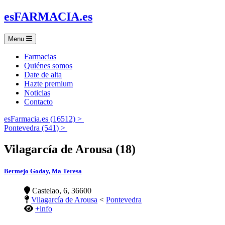
es
FARMACIA
.es
Menu
Farmacias
Quiénes somos
Date de alta
Hazte premium
Noticias
Contacto
esFarmacia.es (16512) >
Pontevedra (541) >
Vilagarcía de Arousa (18)
Bermejo Goday, Ma Teresa
Castelao, 6, 36600
Vilagarcía de Arousa
<
Pontevedra
+info