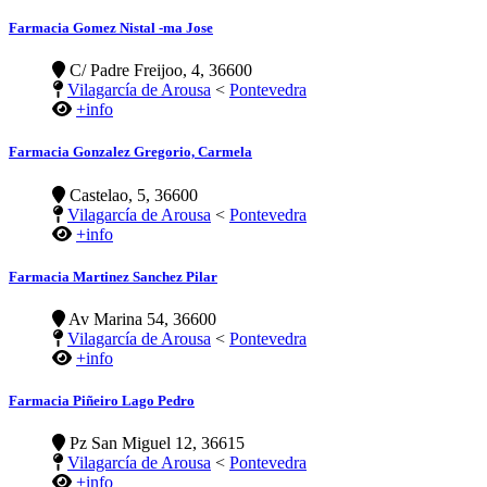
Farmacia Gomez Nistal -ma Jose
C/ Padre Freijoo, 4, 36600
Vilagarcía de Arousa
<
Pontevedra
+info
Farmacia Gonzalez Gregorio, Carmela
Castelao, 5, 36600
Vilagarcía de Arousa
<
Pontevedra
+info
Farmacia Martinez Sanchez Pilar
Av Marina 54, 36600
Vilagarcía de Arousa
<
Pontevedra
+info
Farmacia Piñeiro Lago Pedro
Pz San Miguel 12, 36615
Vilagarcía de Arousa
<
Pontevedra
+info