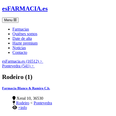
es
FARMACIA
.es
Menu
Farmacias
Quiénes somos
Date de alta
Hazte premium
Noticias
Contacto
esFarmacia.es (16512) >
Pontevedra (541) >
Rodeiro (1)
Farmacia Blanco & Ramiro C.b.
Xeral 10, 36530
Rodeiro
<
Pontevedra
+info