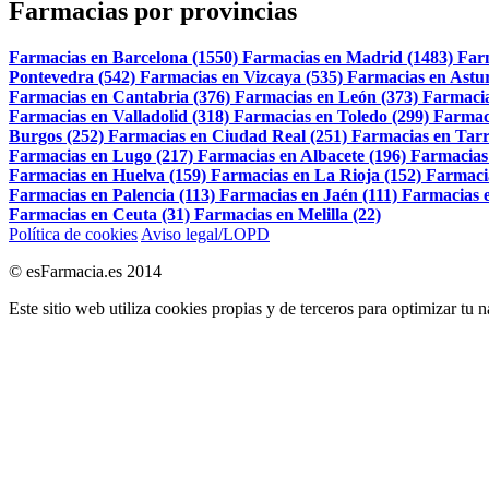
Farmacias por provincias
Farmacias en Barcelona (1550)
Farmacias en Madrid (1483)
Far
Pontevedra (542)
Farmacias en Vizcaya (535)
Farmacias en Astur
Farmacias en Cantabria (376)
Farmacias en León (373)
Farmacia
Farmacias en Valladolid (318)
Farmacias en Toledo (299)
Farmac
Burgos (252)
Farmacias en Ciudad Real (251)
Farmacias en Tarr
Farmacias en Lugo (217)
Farmacias en Albacete (196)
Farmacias
Farmacias en Huelva (159)
Farmacias en La Rioja (152)
Farmaci
Farmacias en Palencia (113)
Farmacias en Jaén (111)
Farmacias e
Farmacias en Ceuta (31)
Farmacias en Melilla (22)
Política de cookies
Aviso legal/LOPD
© esFarmacia.es 2014
Este sitio web utiliza cookies propias y de terceros para optimizar tu 