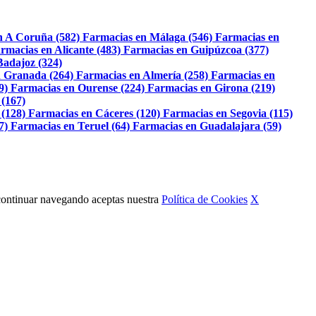
n A Coruña (582)
Farmacias en Málaga (546)
Farmacias en
rmacias en Alicante (483)
Farmacias en Guipúzcoa (377)
Badajoz (324)
 Granada (264)
Farmacias en Almería (258)
Farmacias en
9)
Farmacias en Ourense (224)
Farmacias en Girona (219)
 (167)
 (128)
Farmacias en Cáceres (120)
Farmacias en Segovia (115)
7)
Farmacias en Teruel (64)
Farmacias en Guadalajara (59)
Al continuar navegando aceptas nuestra
Política de Cookies
X