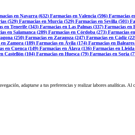
macias en Navarra (632)
Farmacias en Valencia (596)
Farmacias e
ias (529)
Farmacias en Murcia (529)
Farmacias en Sevilla (501)
Fa
s en Tenerife (343)
Farmacias en Las Palmas (337)
Farmacias en 
ias en Salamanca (289)
Farmacias en Córdoba (273)
Farmacias en
agona (250)
Farmacias en Zaragoza (247)
Farmacias en Cádiz (22
 en Zamora (189)
Farmacias en Ávila (174)
Farmacias en Baleares
as en Cuenca (149)
Farmacias en Álava (136)
Farmacias en Lleida
n Castellón (104)
Farmacias en Huesca (79)
Farmacias en Soria (7
navegación, adaptarse a tus preferencias y realizar labores analíticas. 