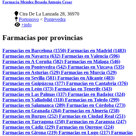
Farmacia Mendez Besada Antonio Cesar
Ctra De La Lanzada 28, 36970
Portonovo
<
Pontevedra
+info
Farmacias por provincias
Farmacias en Barcelona (1550)
Farmacias en Madrid (1483)
Farmacias en Navarra (632)
Farmacias en Valencia (596)
Farmacias en A Coruña (582)
Farmacias en Málaga (546)
Farmacias en Pontevedra (542)
Farmacias en Vizcaya (535)
Farmacias en Asturias (529)
Farmacias en Murcia (529)
Farmacias en Sevilla (501)
Farmacias en Alicante (483)
Farmacias en Guipúzcoa (377)
Farmacias en Cantabria (376)
Farmacias en León (373)
Farmacias en Tenerife (343)
Farmacias en Las Palmas (337)
Farmacias en Badajoz (324)
Farmacias en Valladolid (318)
Farmacias en Toledo (299)
Farmacias en Salamanca (289)
Farmacias en Córdoba (273)
Farmacias en Granada (264)
Farmacias en Almería (258)
Farmacias en Burgos (252)
Farmacias en Ciudad Real (251)
Farmacias en Tarragona (250)
Farmacias en Zaragoza (247)
Farmacias en Cádiz (229)
Farmacias en Ourense (224)
Farmacias en Girona (219)
Farmacias en Lugo (217)
Farmacias