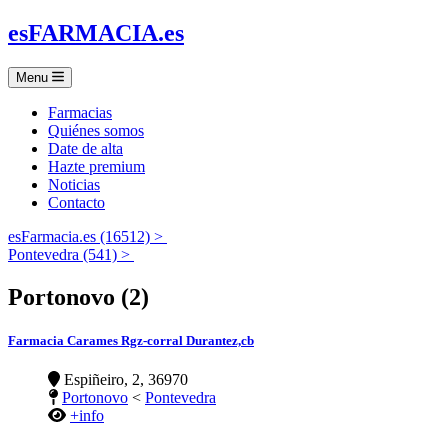
es
FARMACIA
.es
Menu
Farmacias
Quiénes somos
Date de alta
Hazte premium
Noticias
Contacto
esFarmacia.es (16512) >
Pontevedra (541) >
Portonovo (2)
Farmacia Carames Rgz-corral Durantez,cb
Espiñeiro, 2, 36970
Portonovo
<
Pontevedra
+info