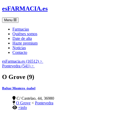
es
FARMACIA
.es
Menu
Farmacias
Quiénes somos
Date de alta
Hazte premium
Noticias
Contacto
esFarmacia.es (16512) >
Pontevedra (541) >
O Grove (9)
Baltar Montero -isabel
C/ Castelao, 44, 36980
O Grove
<
Pontevedra
+info