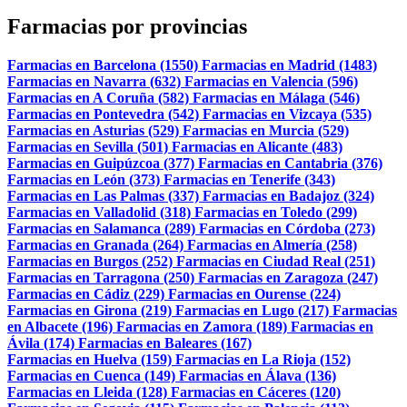
Farmacias por provincias
Farmacias en Barcelona (1550)
Farmacias en Madrid (1483)
Farmacias en Navarra (632)
Farmacias en Valencia (596)
Farmacias en A Coruña (582)
Farmacias en Málaga (546)
Farmacias en Pontevedra (542)
Farmacias en Vizcaya (535)
Farmacias en Asturias (529)
Farmacias en Murcia (529)
Farmacias en Sevilla (501)
Farmacias en Alicante (483)
Farmacias en Guipúzcoa (377)
Farmacias en Cantabria (376)
Farmacias en León (373)
Farmacias en Tenerife (343)
Farmacias en Las Palmas (337)
Farmacias en Badajoz (324)
Farmacias en Valladolid (318)
Farmacias en Toledo (299)
Farmacias en Salamanca (289)
Farmacias en Córdoba (273)
Farmacias en Granada (264)
Farmacias en Almería (258)
Farmacias en Burgos (252)
Farmacias en Ciudad Real (251)
Farmacias en Tarragona (250)
Farmacias en Zaragoza (247)
Farmacias en Cádiz (229)
Farmacias en Ourense (224)
Farmacias en Girona (219)
Farmacias en Lugo (217)
Farmacias
en Albacete (196)
Farmacias en Zamora (189)
Farmacias en
Ávila (174)
Farmacias en Baleares (167)
Farmacias en Huelva (159)
Farmacias en La Rioja (152)
Farmacias en Cuenca (149)
Farmacias en Álava (136)
Farmacias en Lleida (128)
Farmacias en Cáceres (120)