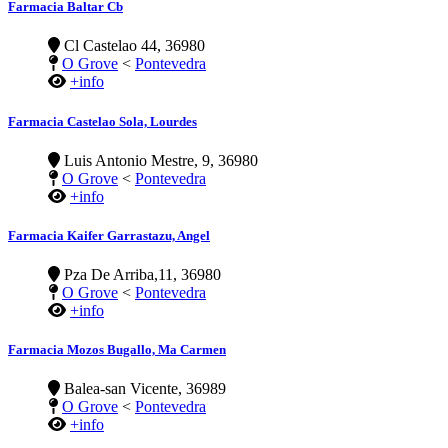
Farmacia Baltar Cb
Cl Castelao 44, 36980
O Grove
<
Pontevedra
+info
Farmacia Castelao Sola, Lourdes
Luis Antonio Mestre, 9, 36980
O Grove
<
Pontevedra
+info
Farmacia Kaifer Garrastazu, Angel
Pza De Arriba,11, 36980
O Grove
<
Pontevedra
+info
Farmacia Mozos Bugallo, Ma Carmen
Balea-san Vicente, 36989
O Grove
<
Pontevedra
+info