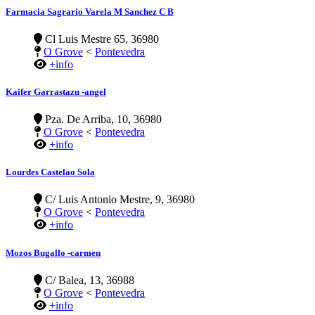
Farmacia Sagrario Varela M Sanchez C B
Cl Luis Mestre 65, 36980
O Grove
<
Pontevedra
+info
Kaifer Garrastazu -angel
Pza. De Arriba, 10, 36980
O Grove
<
Pontevedra
+info
Lourdes Castelao Sola
C/ Luis Antonio Mestre, 9, 36980
O Grove
<
Pontevedra
+info
Mozos Bugallo -carmen
C/ Balea, 13, 36988
O Grove
<
Pontevedra
+info