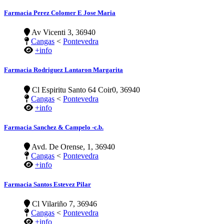
Farmacia Perez Colomer E Jose Maria
Av Vicenti 3, 36940
Cangas
<
Pontevedra
+info
Farmacia Rodriguez Lantaron Margarita
Cl Espiritu Santo 64 Coir0, 36940
Cangas
<
Pontevedra
+info
Farmacia Sanchez & Campelo -c.b.
Avd. De Orense, 1, 36940
Cangas
<
Pontevedra
+info
Farmacia Santos Estevez Pilar
Cl Vilariño 7, 36946
Cangas
<
Pontevedra
+info