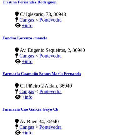
Cristina Fernandez Rodriguez
C/ Iglexario, 78, 36948
Cangas
<
Pontevedra
+info
Fandi\o Lorenzo -mauela
Av. Eugenio Sequeiros, 2, 36940
Cangas
<
Pontevedra
+info
Farmacia Caamaño Santos Maria Fernanda
Cl Piñeiro 2 Aldan, 36940
Cangas
<
Pontevedra
+info
Farmacia Cao Garcia Gayo Cb
Av Bueu 34, 36940
Cangas
<
Pontevedra
+info