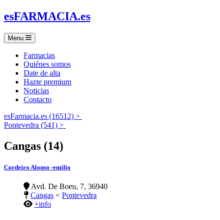
es
FARMACIA
.es
Menu
Farmacias
Quiénes somos
Date de alta
Hazte premium
Noticias
Contacto
esFarmacia.es (16512) >
Pontevedra (541) >
Cangas (14)
Cordeiro Alonso -emilio
Avd. De Boeu, 7, 36940
Cangas
<
Pontevedra
+info