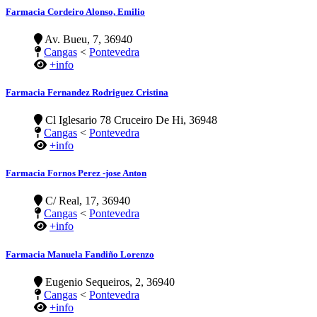
Farmacia Cordeiro Alonso, Emilio
Av. Bueu, 7, 36940
Cangas
<
Pontevedra
+info
Farmacia Fernandez Rodriguez Cristina
Cl Iglesario 78 Cruceiro De Hi, 36948
Cangas
<
Pontevedra
+info
Farmacia Fornos Perez -jose Anton
C/ Real, 17, 36940
Cangas
<
Pontevedra
+info
Farmacia Manuela Fandiño Lorenzo
Eugenio Sequeiros, 2, 36940
Cangas
<
Pontevedra
+info