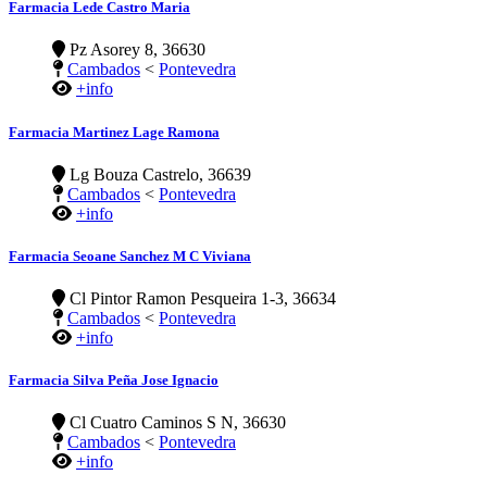
Farmacia Lede Castro Maria
Pz Asorey 8, 36630
Cambados
<
Pontevedra
+info
Farmacia Martinez Lage Ramona
Lg Bouza Castrelo, 36639
Cambados
<
Pontevedra
+info
Farmacia Seoane Sanchez M C Viviana
Cl Pintor Ramon Pesqueira 1-3, 36634
Cambados
<
Pontevedra
+info
Farmacia Silva Peña Jose Ignacio
Cl Cuatro Caminos S N, 36630
Cambados
<
Pontevedra
+info