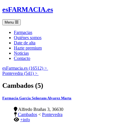
es
FARMACIA
.es
Menu
Farmacias
Quiénes somos
Date de alta
Hazte premium
Noticias
Contacto
esFarmacia.es (16512) >
Pontevedra (541) >
Cambados (5)
Farmacia Garcia Señorans Alvarez Marta
Alfredo Brañas 3, 36630
Cambados
<
Pontevedra
+info