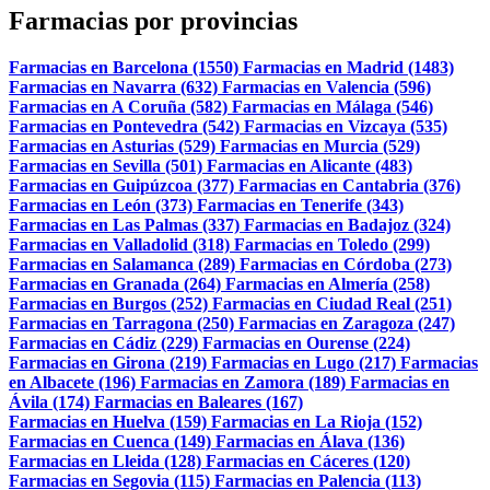
Farmacias por provincias
Farmacias en Barcelona (1550)
Farmacias en Madrid (1483)
Farmacias en Navarra (632)
Farmacias en Valencia (596)
Farmacias en A Coruña (582)
Farmacias en Málaga (546)
Farmacias en Pontevedra (542)
Farmacias en Vizcaya (535)
Farmacias en Asturias (529)
Farmacias en Murcia (529)
Farmacias en Sevilla (501)
Farmacias en Alicante (483)
Farmacias en Guipúzcoa (377)
Farmacias en Cantabria (376)
Farmacias en León (373)
Farmacias en Tenerife (343)
Farmacias en Las Palmas (337)
Farmacias en Badajoz (324)
Farmacias en Valladolid (318)
Farmacias en Toledo (299)
Farmacias en Salamanca (289)
Farmacias en Córdoba (273)
Farmacias en Granada (264)
Farmacias en Almería (258)
Farmacias en Burgos (252)
Farmacias en Ciudad Real (251)
Farmacias en Tarragona (250)
Farmacias en Zaragoza (247)
Farmacias en Cádiz (229)
Farmacias en Ourense (224)
Farmacias en Girona (219)
Farmacias en Lugo (217)
Farmacias
en Albacete (196)
Farmacias en Zamora (189)
Farmacias en
Ávila (174)
Farmacias en Baleares (167)
Farmacias en Huelva (159)
Farmacias en La Rioja (152)
Farmacias en Cuenca (149)
Farmacias en Álava (136)
Farmacias en Lleida (128)
Farmacias en Cáceres (120)
Farmacias en Segovia (115)
Farmacias en Palencia (113)