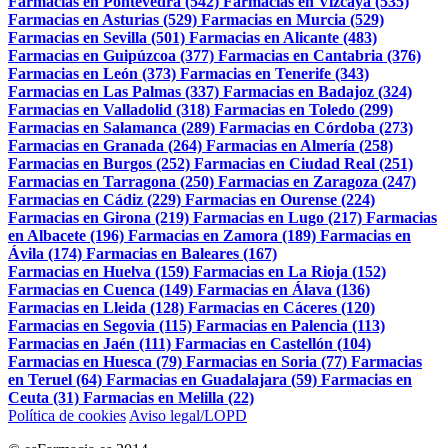
Farmacias en Pontevedra (542)
Farmacias en Vizcaya (535)
Farmacias en Asturias (529)
Farmacias en Murcia (529)
Farmacias en Sevilla (501)
Farmacias en Alicante (483)
Farmacias en Guipúzcoa (377)
Farmacias en Cantabria (376)
Farmacias en León (373)
Farmacias en Tenerife (343)
Farmacias en Las Palmas (337)
Farmacias en Badajoz (324)
Farmacias en Valladolid (318)
Farmacias en Toledo (299)
Farmacias en Salamanca (289)
Farmacias en Córdoba (273)
Farmacias en Granada (264)
Farmacias en Almería (258)
Farmacias en Burgos (252)
Farmacias en Ciudad Real (251)
Farmacias en Tarragona (250)
Farmacias en Zaragoza (247)
Farmacias en Cádiz (229)
Farmacias en Ourense (224)
Farmacias en Girona (219)
Farmacias en Lugo (217)
Farmacias
en Albacete (196)
Farmacias en Zamora (189)
Farmacias en
Ávila (174)
Farmacias en Baleares (167)
Farmacias en Huelva (159)
Farmacias en La Rioja (152)
Farmacias en Cuenca (149)
Farmacias en Álava (136)
Farmacias en Lleida (128)
Farmacias en Cáceres (120)
Farmacias en Segovia (115)
Farmacias en Palencia (113)
Farmacias en Jaén (111)
Farmacias en Castellón (104)
Farmacias en Huesca (79)
Farmacias en Soria (77)
Farmacias
en Teruel (64)
Farmacias en Guadalajara (59)
Farmacias en
Ceuta (31)
Farmacias en Melilla (22)
Política de cookies
Aviso legal/LOPD