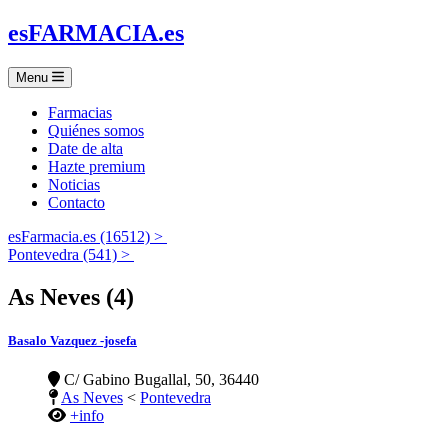
es
FARMACIA
.es
Menu
Farmacias
Quiénes somos
Date de alta
Hazte premium
Noticias
Contacto
esFarmacia.es (16512) >
Pontevedra (541) >
As Neves (4)
Basalo Vazquez -josefa
C/ Gabino Bugallal, 50, 36440
As Neves
<
Pontevedra
+info