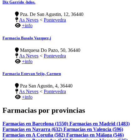
Diz Garrido -hdos.
Pza. De San Agustin, 12, 36440
As Neves
<
Pontevedra
+info
Farmacia Basalo Vazquez,j
Marquesa Do Pazo, 50, 36440
As Neves
<
Pontevedra
+info
Farmacia Estevan Seijo, Carmen
Pza San Agustin, 4, 36440
As Neves
<
Pontevedra
+info
Farmacias por provincias
Farmacias en Barcelona (1550)
Farmacias en Madrid (1483)
Farmacias en Navarra (632)
Farmacias en Valencia (596)
Farmacias en A Coruña (582)
Farmacias en Málaga (546)