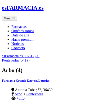
es
FARMACIA
.es
Menu
Farmacias
Quiénes somos
Date de alta
Hazte premium
Noticias
Contacto
esFarmacia.es (16512) >
Pontevedra (541) >
Arbo (4)
Farmacia Grande Estevez, Lourdes
Antonia Tobar,52, 36430
Arbo
<
Pontevedra
+info