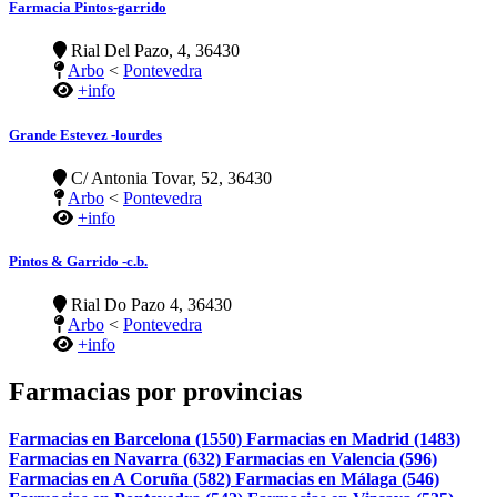
Farmacia Pintos-garrido
Rial Del Pazo, 4, 36430
Arbo
<
Pontevedra
+info
Grande Estevez -lourdes
C/ Antonia Tovar, 52, 36430
Arbo
<
Pontevedra
+info
Pintos & Garrido -c.b.
Rial Do Pazo 4, 36430
Arbo
<
Pontevedra
+info
Farmacias por provincias
Farmacias en Barcelona (1550)
Farmacias en Madrid (1483)
Farmacias en Navarra (632)
Farmacias en Valencia (596)
Farmacias en A Coruña (582)
Farmacias en Málaga (546)