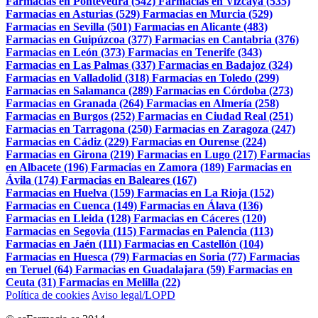
Farmacias en Pontevedra (542)
Farmacias en Vizcaya (535)
Farmacias en Asturias (529)
Farmacias en Murcia (529)
Farmacias en Sevilla (501)
Farmacias en Alicante (483)
Farmacias en Guipúzcoa (377)
Farmacias en Cantabria (376)
Farmacias en León (373)
Farmacias en Tenerife (343)
Farmacias en Las Palmas (337)
Farmacias en Badajoz (324)
Farmacias en Valladolid (318)
Farmacias en Toledo (299)
Farmacias en Salamanca (289)
Farmacias en Córdoba (273)
Farmacias en Granada (264)
Farmacias en Almería (258)
Farmacias en Burgos (252)
Farmacias en Ciudad Real (251)
Farmacias en Tarragona (250)
Farmacias en Zaragoza (247)
Farmacias en Cádiz (229)
Farmacias en Ourense (224)
Farmacias en Girona (219)
Farmacias en Lugo (217)
Farmacias
en Albacete (196)
Farmacias en Zamora (189)
Farmacias en
Ávila (174)
Farmacias en Baleares (167)
Farmacias en Huelva (159)
Farmacias en La Rioja (152)
Farmacias en Cuenca (149)
Farmacias en Álava (136)
Farmacias en Lleida (128)
Farmacias en Cáceres (120)
Farmacias en Segovia (115)
Farmacias en Palencia (113)
Farmacias en Jaén (111)
Farmacias en Castellón (104)
Farmacias en Huesca (79)
Farmacias en Soria (77)
Farmacias
en Teruel (64)
Farmacias en Guadalajara (59)
Farmacias en
Ceuta (31)
Farmacias en Melilla (22)
Política de cookies
Aviso legal/LOPD