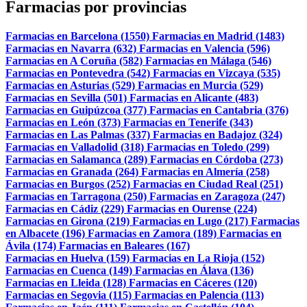
Farmacias por provincias
Farmacias en Barcelona (1550)
Farmacias en Madrid (1483)
Farmacias en Navarra (632)
Farmacias en Valencia (596)
Farmacias en A Coruña (582)
Farmacias en Málaga (546)
Farmacias en Pontevedra (542)
Farmacias en Vizcaya (535)
Farmacias en Asturias (529)
Farmacias en Murcia (529)
Farmacias en Sevilla (501)
Farmacias en Alicante (483)
Farmacias en Guipúzcoa (377)
Farmacias en Cantabria (376)
Farmacias en León (373)
Farmacias en Tenerife (343)
Farmacias en Las Palmas (337)
Farmacias en Badajoz (324)
Farmacias en Valladolid (318)
Farmacias en Toledo (299)
Farmacias en Salamanca (289)
Farmacias en Córdoba (273)
Farmacias en Granada (264)
Farmacias en Almería (258)
Farmacias en Burgos (252)
Farmacias en Ciudad Real (251)
Farmacias en Tarragona (250)
Farmacias en Zaragoza (247)
Farmacias en Cádiz (229)
Farmacias en Ourense (224)
Farmacias en Girona (219)
Farmacias en Lugo (217)
Farmacias
en Albacete (196)
Farmacias en Zamora (189)
Farmacias en
Ávila (174)
Farmacias en Baleares (167)
Farmacias en Huelva (159)
Farmacias en La Rioja (152)
Farmacias en Cuenca (149)
Farmacias en Álava (136)
Farmacias en Lleida (128)
Farmacias en Cáceres (120)
Farmacias en Segovia (115)
Farmacias en Palencia (113)