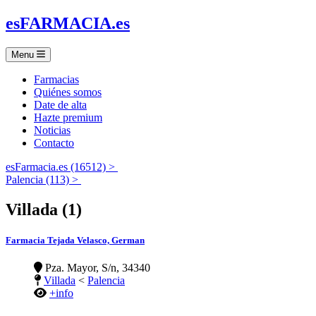
es
FARMACIA
.es
Menu
Farmacias
Quiénes somos
Date de alta
Hazte premium
Noticias
Contacto
esFarmacia.es (16512) >
Palencia (113) >
Villada (1)
Farmacia Tejada Velasco, German
Pza. Mayor, S/n, 34340
Villada
<
Palencia
+info