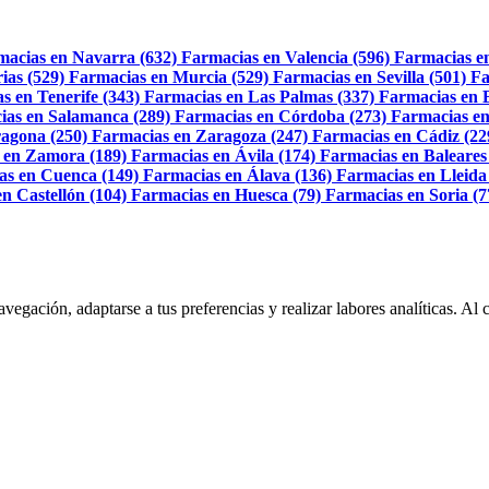
macias en Navarra (632)
Farmacias en Valencia (596)
Farmacias e
ias (529)
Farmacias en Murcia (529)
Farmacias en Sevilla (501)
Fa
s en Tenerife (343)
Farmacias en Las Palmas (337)
Farmacias en 
ias en Salamanca (289)
Farmacias en Córdoba (273)
Farmacias en
agona (250)
Farmacias en Zaragoza (247)
Farmacias en Cádiz (22
 en Zamora (189)
Farmacias en Ávila (174)
Farmacias en Baleares
as en Cuenca (149)
Farmacias en Álava (136)
Farmacias en Lleida
n Castellón (104)
Farmacias en Huesca (79)
Farmacias en Soria (7
navegación, adaptarse a tus preferencias y realizar labores analíticas. 