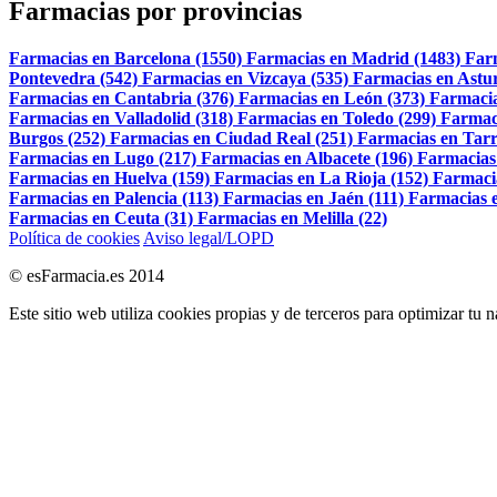
Farmacias por provincias
Farmacias en Barcelona (1550)
Farmacias en Madrid (1483)
Far
Pontevedra (542)
Farmacias en Vizcaya (535)
Farmacias en Astur
Farmacias en Cantabria (376)
Farmacias en León (373)
Farmacia
Farmacias en Valladolid (318)
Farmacias en Toledo (299)
Farmac
Burgos (252)
Farmacias en Ciudad Real (251)
Farmacias en Tarr
Farmacias en Lugo (217)
Farmacias en Albacete (196)
Farmacias
Farmacias en Huelva (159)
Farmacias en La Rioja (152)
Farmaci
Farmacias en Palencia (113)
Farmacias en Jaén (111)
Farmacias e
Farmacias en Ceuta (31)
Farmacias en Melilla (22)
Política de cookies
Aviso legal/LOPD
© esFarmacia.es 2014
Este sitio web utiliza cookies propias y de terceros para optimizar tu 