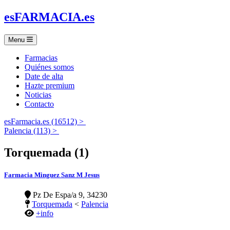
es
FARMACIA
.es
Menu
Farmacias
Quiénes somos
Date de alta
Hazte premium
Noticias
Contacto
esFarmacia.es (16512) >
Palencia (113) >
Torquemada (1)
Farmacia Minguez Sanz M Jesus
Pz De Espa/a 9, 34230
Torquemada
<
Palencia
+info