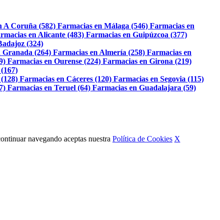
n A Coruña (582)
Farmacias en Málaga (546)
Farmacias en
rmacias en Alicante (483)
Farmacias en Guipúzcoa (377)
Badajoz (324)
 Granada (264)
Farmacias en Almería (258)
Farmacias en
9)
Farmacias en Ourense (224)
Farmacias en Girona (219)
 (167)
 (128)
Farmacias en Cáceres (120)
Farmacias en Segovia (115)
7)
Farmacias en Teruel (64)
Farmacias en Guadalajara (59)
Al continuar navegando aceptas nuestra
Política de Cookies
X