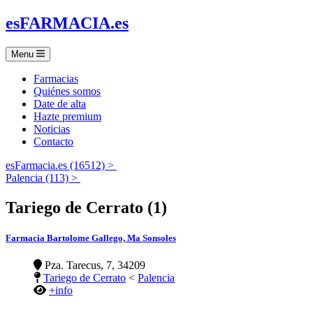
es
FARMACIA
.es
Menu
Farmacias
Quiénes somos
Date de alta
Hazte premium
Noticias
Contacto
esFarmacia.es (16512) >
Palencia (113) >
Tariego de Cerrato (1)
Farmacia Bartolome Gallego, Ma Sonsoles
Pza. Tarecus, 7, 34209
Tariego de Cerrato
<
Palencia
+info