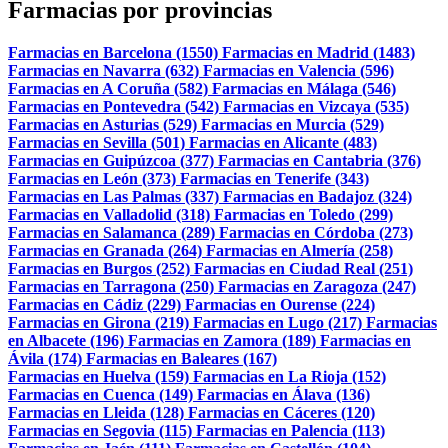
Farmacias por provincias
Farmacias en Barcelona (1550)
Farmacias en Madrid (1483)
Farmacias en Navarra (632)
Farmacias en Valencia (596)
Farmacias en A Coruña (582)
Farmacias en Málaga (546)
Farmacias en Pontevedra (542)
Farmacias en Vizcaya (535)
Farmacias en Asturias (529)
Farmacias en Murcia (529)
Farmacias en Sevilla (501)
Farmacias en Alicante (483)
Farmacias en Guipúzcoa (377)
Farmacias en Cantabria (376)
Farmacias en León (373)
Farmacias en Tenerife (343)
Farmacias en Las Palmas (337)
Farmacias en Badajoz (324)
Farmacias en Valladolid (318)
Farmacias en Toledo (299)
Farmacias en Salamanca (289)
Farmacias en Córdoba (273)
Farmacias en Granada (264)
Farmacias en Almería (258)
Farmacias en Burgos (252)
Farmacias en Ciudad Real (251)
Farmacias en Tarragona (250)
Farmacias en Zaragoza (247)
Farmacias en Cádiz (229)
Farmacias en Ourense (224)
Farmacias en Girona (219)
Farmacias en Lugo (217)
Farmacias
en Albacete (196)
Farmacias en Zamora (189)
Farmacias en
Ávila (174)
Farmacias en Baleares (167)
Farmacias en Huelva (159)
Farmacias en La Rioja (152)
Farmacias en Cuenca (149)
Farmacias en Álava (136)
Farmacias en Lleida (128)
Farmacias en Cáceres (120)
Farmacias en Segovia (115)
Farmacias en Palencia (113)