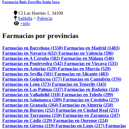
Farmacia Ruiz Zorrilla Senin Sara
Cl Las Huertas 1, 34100
Saldaña
<
Palencia
+info
Farmacias por provincias
Farmacias en Barcelona (1550)
Farmacias en Madrid (1483)
Farmacias en Navarra (632)
Farmacias en Valencia (596)
Farmacias en A Coruña (582)
Farmacias en Málaga (546)
Farmacias en Pontevedra (542)
Farmacias en Vizcaya (535)
Farmacias en Asturias (529)
Farmacias en Murcia (529)
Farmacias en Sevilla (501)
Farmacias en Alicante (483)
Farmacias en Guipúzcoa (377)
Farmacias en Cantabria (376)
Farmacias en León (373)
Farmacias en Tenerife (343)
Farmacias en Las Palmas (337)
Farmacias en Badajoz (324)
Farmacias en Valladolid (318)
Farmacias en Toledo (299)
Farmacias en Salamanca (289)
Farmacias en Córdoba (273)
Farmacias en Granada (264)
Farmacias en Almería (258)
Farmacias en Burgos (252)
Farmacias en Ciudad Real (251)
Farmacias en Tarragona (250)
Farmacias en Zaragoza (247)
Farmacias en Cádiz (229)
Farmacias en Ourense (224)
Farmacias en Girona (219)
Farmacias en Lugo (217)
Farmacias