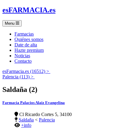
es
FARMACIA
.es
Menu
Farmacias
Quiénes somos
Date de alta
Hazte premium
Noticias
Contacto
esFarmacia.es (16512) >
Palencia (113) >
Saldaña (2)
Farmacia Palacios Alaiz Evangelina
Cl Ricardo Cortes 5, 34100
Saldaña
<
Palencia
+info