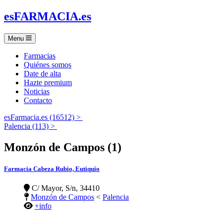
es
FARMACIA
.es
Menu
Farmacias
Quiénes somos
Date de alta
Hazte premium
Noticias
Contacto
esFarmacia.es (16512) >
Palencia (113) >
Monzón de Campos (1)
Farmacia Cabeza Rubio, Eutiquio
C/ Mayor, S/n, 34410
Monzón de Campos
<
Palencia
+info