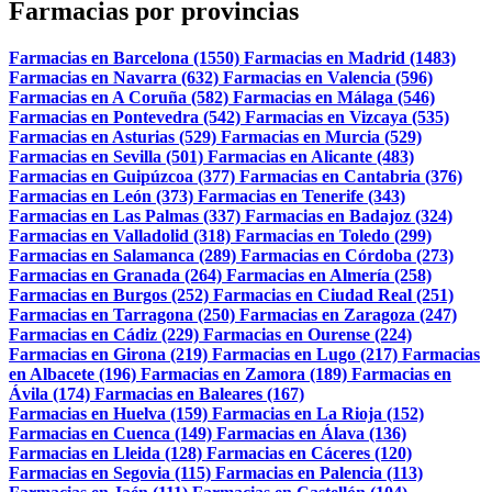
Farmacias por provincias
Farmacias en Barcelona (1550)
Farmacias en Madrid (1483)
Farmacias en Navarra (632)
Farmacias en Valencia (596)
Farmacias en A Coruña (582)
Farmacias en Málaga (546)
Farmacias en Pontevedra (542)
Farmacias en Vizcaya (535)
Farmacias en Asturias (529)
Farmacias en Murcia (529)
Farmacias en Sevilla (501)
Farmacias en Alicante (483)
Farmacias en Guipúzcoa (377)
Farmacias en Cantabria (376)
Farmacias en León (373)
Farmacias en Tenerife (343)
Farmacias en Las Palmas (337)
Farmacias en Badajoz (324)
Farmacias en Valladolid (318)
Farmacias en Toledo (299)
Farmacias en Salamanca (289)
Farmacias en Córdoba (273)
Farmacias en Granada (264)
Farmacias en Almería (258)
Farmacias en Burgos (252)
Farmacias en Ciudad Real (251)
Farmacias en Tarragona (250)
Farmacias en Zaragoza (247)
Farmacias en Cádiz (229)
Farmacias en Ourense (224)
Farmacias en Girona (219)
Farmacias en Lugo (217)
Farmacias
en Albacete (196)
Farmacias en Zamora (189)
Farmacias en
Ávila (174)
Farmacias en Baleares (167)
Farmacias en Huelva (159)
Farmacias en La Rioja (152)
Farmacias en Cuenca (149)
Farmacias en Álava (136)
Farmacias en Lleida (128)
Farmacias en Cáceres (120)
Farmacias en Segovia (115)
Farmacias en Palencia (113)