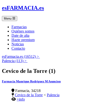
es
FARMACIA
.es
Menu
Farmacias
Quiénes somos
Date de alta
Hazte premium
Noticias
Contacto
esFarmacia.es (16512) >
Palencia (113) >
Cevico de la Torre (1)
Farmacia Manrique Rodriguez M Asuncion
Farmacia, 34218
Cevico de la Torre
<
Palencia
+info