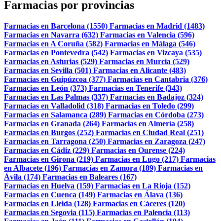
Farmacias por provincias
Farmacias en Barcelona (1550)
Farmacias en Madrid (1483)
Farmacias en Navarra (632)
Farmacias en Valencia (596)
Farmacias en A Coruña (582)
Farmacias en Málaga (546)
Farmacias en Pontevedra (542)
Farmacias en Vizcaya (535)
Farmacias en Asturias (529)
Farmacias en Murcia (529)
Farmacias en Sevilla (501)
Farmacias en Alicante (483)
Farmacias en Guipúzcoa (377)
Farmacias en Cantabria (376)
Farmacias en León (373)
Farmacias en Tenerife (343)
Farmacias en Las Palmas (337)
Farmacias en Badajoz (324)
Farmacias en Valladolid (318)
Farmacias en Toledo (299)
Farmacias en Salamanca (289)
Farmacias en Córdoba (273)
Farmacias en Granada (264)
Farmacias en Almería (258)
Farmacias en Burgos (252)
Farmacias en Ciudad Real (251)
Farmacias en Tarragona (250)
Farmacias en Zaragoza (247)
Farmacias en Cádiz (229)
Farmacias en Ourense (224)
Farmacias en Girona (219)
Farmacias en Lugo (217)
Farmacias
en Albacete (196)
Farmacias en Zamora (189)
Farmacias en
Ávila (174)
Farmacias en Baleares (167)
Farmacias en Huelva (159)
Farmacias en La Rioja (152)
Farmacias en Cuenca (149)
Farmacias en Álava (136)
Farmacias en Lleida (128)
Farmacias en Cáceres (120)
Farmacias en Segovia (115)
Farmacias en Palencia (113)