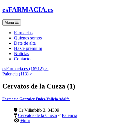
es
FARMACIA
.es
Menu
Farmacias
Quiénes somos
Date de alta
Hazte premium
Noticias
Contacto
esFarmacia.es (16512) >
Palencia (113) >
Cervatos de la Cueza (1)
Farmacia Gonzalez Fndez Vallejo Adolfo
Cr Villafolfo 3, 34309
Cervatos de la Cueza
<
Palencia
+info