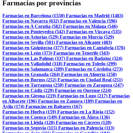
Farmacias por provincias
Farmacias en Barcelona (1550)
Farmacias en Madrid (1483)
Farmacias en Navarra (632)
Farmacias en Valencia (596)
Farmacias en A Coruña (582)
Farmacias en Málaga (546)
Farmacias en Pontevedra (542)
Farmacias en Vizcaya (535)
Farmacias en Asturias (529)
Farmacias en Murcia (529)
Farmacias en Sevilla (501)
Farmacias en Alicante (483)
Farmacias en Guipúzcoa (377)
Farmacias en Cantabria (376)
Farmacias en León (373)
Farmacias en Tenerife (343)
Farmacias en Las Palmas (337)
Farmacias en Badajoz (324)
Farmacias en Valladolid (318)
Farmacias en Toledo (299)
Farmacias en Salamanca (289)
Farmacias en Córdoba (273)
Farmacias en Granada (264)
Farmacias en Almería (258)
Farmacias en Burgos (252)
Farmacias en Ciudad Real (251)
Farmacias en Tarragona (250)
Farmacias en Zaragoza (247)
Farmacias en Cádiz (229)
Farmacias en Ourense (224)
Farmacias en Girona (219)
Farmacias en Lugo (217)
Farmacias
en Albacete (196)
Farmacias en Zamora (189)
Farmacias en
Ávila (174)
Farmacias en Baleares (167)
Farmacias en Huelva (159)
Farmacias en La Rioja (152)
Farmacias en Cuenca (149)
Farmacias en Álava (136)
Farmacias en Lleida (128)
Farmacias en Cáceres (120)
Farmacias en Segovia (115)
Farmacias en Palencia (113)