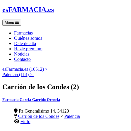
es
FARMACIA
.es
Menu
Farmacias
Quiénes somos
Date de alta
Hazte premium
Noticias
Contacto
esFarmacia.es (16512) >
Palencia (113) >
Carrión de los Condes (2)
Farmacia Garcia Garrido Orencia
Pz Generalisimo 14, 34120
Carrión de los Condes
<
Palencia
+info