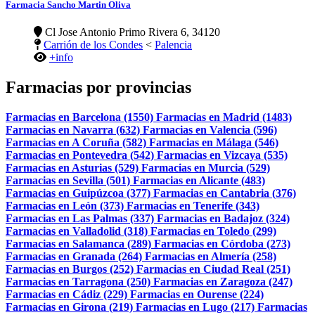
Farmacia Sancho Martin Oliva
Cl Jose Antonio Primo Rivera 6, 34120
Carrión de los Condes
<
Palencia
+info
Farmacias por provincias
Farmacias en Barcelona (1550)
Farmacias en Madrid (1483)
Farmacias en Navarra (632)
Farmacias en Valencia (596)
Farmacias en A Coruña (582)
Farmacias en Málaga (546)
Farmacias en Pontevedra (542)
Farmacias en Vizcaya (535)
Farmacias en Asturias (529)
Farmacias en Murcia (529)
Farmacias en Sevilla (501)
Farmacias en Alicante (483)
Farmacias en Guipúzcoa (377)
Farmacias en Cantabria (376)
Farmacias en León (373)
Farmacias en Tenerife (343)
Farmacias en Las Palmas (337)
Farmacias en Badajoz (324)
Farmacias en Valladolid (318)
Farmacias en Toledo (299)
Farmacias en Salamanca (289)
Farmacias en Córdoba (273)
Farmacias en Granada (264)
Farmacias en Almería (258)
Farmacias en Burgos (252)
Farmacias en Ciudad Real (251)
Farmacias en Tarragona (250)
Farmacias en Zaragoza (247)
Farmacias en Cádiz (229)
Farmacias en Ourense (224)
Farmacias en Girona (219)
Farmacias en Lugo (217)
Farmacias