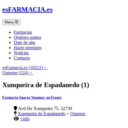
es
FARMACIA
.es
Menu
Farmacias
Quiénes somos
Date de alta
Hazte premium
Noticias
Contacto
esFarmacia.es (16512) >
Ourense (224) >
Xunqueira de Espadanedo (1)
Farmacia Suarez Vazquez -m Franci
Avd De Xunqueira 75, 32730
Xunqueira de Espadanedo
<
Ourense
+info