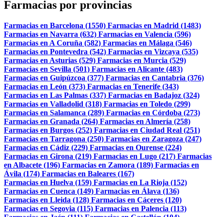
Farmacias por provincias
Farmacias en Barcelona (1550)
Farmacias en Madrid (1483)
Farmacias en Navarra (632)
Farmacias en Valencia (596)
Farmacias en A Coruña (582)
Farmacias en Málaga (546)
Farmacias en Pontevedra (542)
Farmacias en Vizcaya (535)
Farmacias en Asturias (529)
Farmacias en Murcia (529)
Farmacias en Sevilla (501)
Farmacias en Alicante (483)
Farmacias en Guipúzcoa (377)
Farmacias en Cantabria (376)
Farmacias en León (373)
Farmacias en Tenerife (343)
Farmacias en Las Palmas (337)
Farmacias en Badajoz (324)
Farmacias en Valladolid (318)
Farmacias en Toledo (299)
Farmacias en Salamanca (289)
Farmacias en Córdoba (273)
Farmacias en Granada (264)
Farmacias en Almería (258)
Farmacias en Burgos (252)
Farmacias en Ciudad Real (251)
Farmacias en Tarragona (250)
Farmacias en Zaragoza (247)
Farmacias en Cádiz (229)
Farmacias en Ourense (224)
Farmacias en Girona (219)
Farmacias en Lugo (217)
Farmacias
en Albacete (196)
Farmacias en Zamora (189)
Farmacias en
Ávila (174)
Farmacias en Baleares (167)
Farmacias en Huelva (159)
Farmacias en La Rioja (152)
Farmacias en Cuenca (149)
Farmacias en Álava (136)
Farmacias en Lleida (128)
Farmacias en Cáceres (120)
Farmacias en Segovia (115)
Farmacias en Palencia (113)