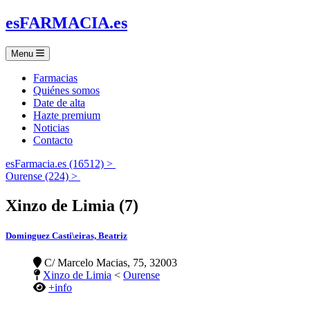
es
FARMACIA
.es
Menu
Farmacias
Quiénes somos
Date de alta
Hazte premium
Noticias
Contacto
esFarmacia.es (16512) >
Ourense (224) >
Xinzo de Limia (7)
Dominguez Casti\eiras, Beatriz
C/ Marcelo Macias, 75, 32003
Xinzo de Limia
<
Ourense
+info