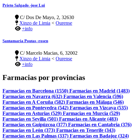
Prieto Salgado -jose Lui
C/ Dos De Mayo, 2, 32630
Xinzo de Limia
<
Ourense
+info
Santamaria Poutas -rosen
C/ Marcelo Macias, 6, 32002
Xinzo de Limia
<
Ourense
+info
Farmacias por provincias
Farmacias en Barcelona (1550)
Farmacias en Madrid (1483)
Farmacias en Navarra (632)
Farmacias en Valencia (596)
Farmacias en A Coruña (582)
Farmacias en Málaga (546)
Farmacias en Pontevedra (542)
Farmacias en Vizcaya (535)
Farmacias en Asturias (529)
Farmacias en Murcia (529)
Farmacias en Sevilla (501)
Farmacias en Alicante (483)
Farmacias en Guipúzcoa (377)
Farmacias en Cantabria (376)
Farmacias en León (373)
Farmacias en Tenerife (343)
Farmacias en Las Palmas (337)
Farmacias en Badajoz (324)