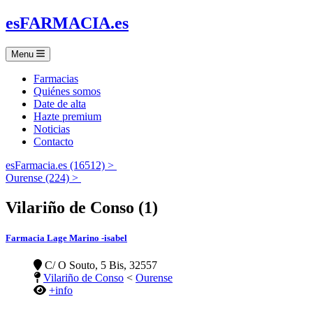
es
FARMACIA
.es
Menu
Farmacias
Quiénes somos
Date de alta
Hazte premium
Noticias
Contacto
esFarmacia.es (16512) >
Ourense (224) >
Vilariño de Conso (1)
Farmacia Lage Marino -isabel
C/ O Souto, 5 Bis, 32557
Vilariño de Conso
<
Ourense
+info