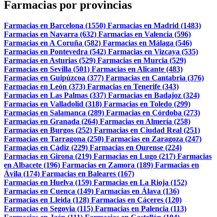
Farmacias por provincias
Farmacias en Barcelona (1550)
Farmacias en Madrid (1483)
Farmacias en Navarra (632)
Farmacias en Valencia (596)
Farmacias en A Coruña (582)
Farmacias en Málaga (546)
Farmacias en Pontevedra (542)
Farmacias en Vizcaya (535)
Farmacias en Asturias (529)
Farmacias en Murcia (529)
Farmacias en Sevilla (501)
Farmacias en Alicante (483)
Farmacias en Guipúzcoa (377)
Farmacias en Cantabria (376)
Farmacias en León (373)
Farmacias en Tenerife (343)
Farmacias en Las Palmas (337)
Farmacias en Badajoz (324)
Farmacias en Valladolid (318)
Farmacias en Toledo (299)
Farmacias en Salamanca (289)
Farmacias en Córdoba (273)
Farmacias en Granada (264)
Farmacias en Almería (258)
Farmacias en Burgos (252)
Farmacias en Ciudad Real (251)
Farmacias en Tarragona (250)
Farmacias en Zaragoza (247)
Farmacias en Cádiz (229)
Farmacias en Ourense (224)
Farmacias en Girona (219)
Farmacias en Lugo (217)
Farmacias
en Albacete (196)
Farmacias en Zamora (189)
Farmacias en
Ávila (174)
Farmacias en Baleares (167)
Farmacias en Huelva (159)
Farmacias en La Rioja (152)
Farmacias en Cuenca (149)
Farmacias en Álava (136)
Farmacias en Lleida (128)
Farmacias en Cáceres (120)
Farmacias en Segovia (115)
Farmacias en Palencia (113)