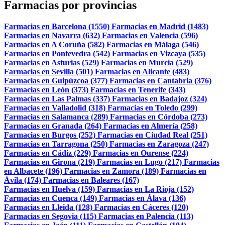
Farmacias por provincias
Farmacias en Barcelona (1550)
Farmacias en Madrid (1483)
Farmacias en Navarra (632)
Farmacias en Valencia (596)
Farmacias en A Coruña (582)
Farmacias en Málaga (546)
Farmacias en Pontevedra (542)
Farmacias en Vizcaya (535)
Farmacias en Asturias (529)
Farmacias en Murcia (529)
Farmacias en Sevilla (501)
Farmacias en Alicante (483)
Farmacias en Guipúzcoa (377)
Farmacias en Cantabria (376)
Farmacias en León (373)
Farmacias en Tenerife (343)
Farmacias en Las Palmas (337)
Farmacias en Badajoz (324)
Farmacias en Valladolid (318)
Farmacias en Toledo (299)
Farmacias en Salamanca (289)
Farmacias en Córdoba (273)
Farmacias en Granada (264)
Farmacias en Almería (258)
Farmacias en Burgos (252)
Farmacias en Ciudad Real (251)
Farmacias en Tarragona (250)
Farmacias en Zaragoza (247)
Farmacias en Cádiz (229)
Farmacias en Ourense (224)
Farmacias en Girona (219)
Farmacias en Lugo (217)
Farmacias
en Albacete (196)
Farmacias en Zamora (189)
Farmacias en
Ávila (174)
Farmacias en Baleares (167)
Farmacias en Huelva (159)
Farmacias en La Rioja (152)
Farmacias en Cuenca (149)
Farmacias en Álava (136)
Farmacias en Lleida (128)
Farmacias en Cáceres (120)
Farmacias en Segovia (115)
Farmacias en Palencia (113)