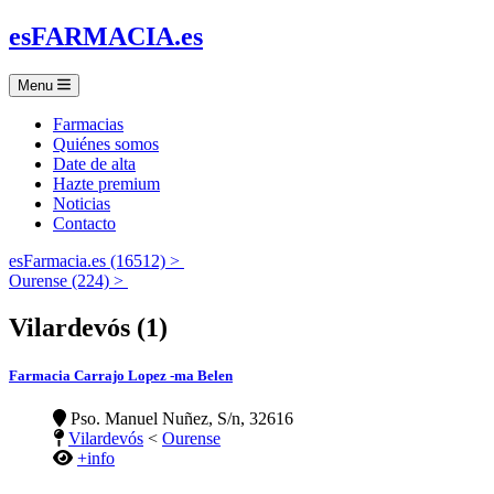
es
FARMACIA
.es
Menu
Farmacias
Quiénes somos
Date de alta
Hazte premium
Noticias
Contacto
esFarmacia.es (16512) >
Ourense (224) >
Vilardevós (1)
Farmacia Carrajo Lopez -ma Belen
Pso. Manuel Nuñez, S/n, 32616
Vilardevós
<
Ourense
+info