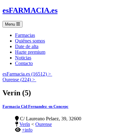
es
FARMACIA
.es
Menu
Farmacias
Quiénes somos
Date de alta
Hazte premium
Noticias
Contacto
esFarmacia.es (16512) >
Ourense (224) >
Verín (5)
Farmacia Cid Fernandez -m Concepc
C/ Laureano Pelaez, 39, 32600
Verín
<
Ourense
+info