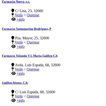
Farmacia Nueva -s.c.
C/ Lisa, 23, 32600
Verín
<
Ourense
+info
Farmacia Santamarina Rodriguez, P
Pza. Mayor, 25, 32600
Verín
<
Ourense
+info
Farmacia Yolanda Y L Maria Guillen C.b
Avda. Luis Espada, 68, 32600
Verín
<
Ourense
+info
Guillen Alonso, C.b.
C/ Luis Espada, 68, 32600
Verín
<
Ourense
+info