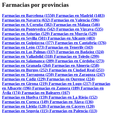
Farmacias por provincias
Farmacias en Barcelona (1550)
Farmacias en Madrid (1483)
Farmacias en Navarra (632)
Farmacias en Valencia (596)
Farmacias en A Coruña (582)
Farmacias en Málaga (546)
Farmacias en Pontevedra (542)
Farmacias en Vizcaya (535)
Farmacias en Asturias (529)
Farmacias en Murcia (529)
Farmacias en Sevilla (501)
Farmacias en Alicante (483)
Farmacias en Guipúzcoa (377)
Farmacias en Cantabria (376)
Farmacias en León (373)
Farmacias en Tenerife (343)
Farmacias en Las Palmas (337)
Farmacias en Badajoz (324)
Farmacias en Valladolid (318)
Farmacias en Toledo (299)
Farmacias en Salamanca (289)
Farmacias en Córdoba (273)
Farmacias en Granada (264)
Farmacias en Almería (258)
Farmacias en Burgos (252)
Farmacias en Ciudad Real (251)
Farmacias en Tarragona (250)
Farmacias en Zaragoza (247)
Farmacias en Cádiz (229)
Farmacias en Ourense (224)
Farmacias en Girona (219)
Farmacias en Lugo (217)
Farmacias
en Albacete (196)
Farmacias en Zamora (189)
Farmacias en
Ávila (174)
Farmacias en Baleares (167)
Farmacias en Huelva (159)
Farmacias en La Rioja (152)
Farmacias en Cuenca (149)
Farmacias en Álava (136)
Farmacias en Lleida (128)
Farmacias en Cáceres (120)
Farmacias en Segovia (115)
Farmacias en Palencia (113)