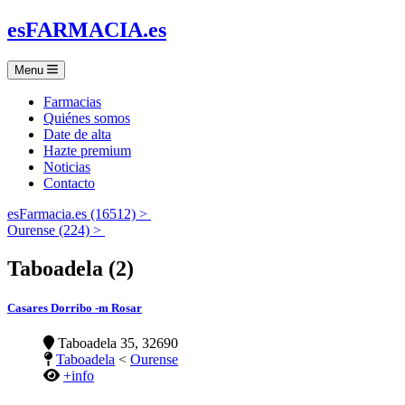
es
FARMACIA
.es
Menu
Farmacias
Quiénes somos
Date de alta
Hazte premium
Noticias
Contacto
esFarmacia.es (16512) >
Ourense (224) >
Taboadela (2)
Casares Dorribo -m Rosar
Taboadela 35, 32690
Taboadela
<
Ourense
+info