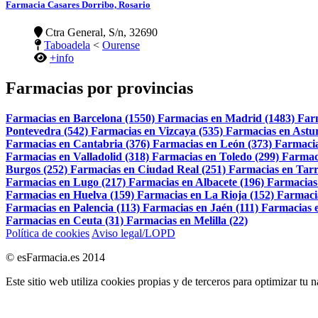
Farmacia Casares Dorribo, Rosario
Ctra General, S/n, 32690
Taboadela
<
Ourense
+info
Farmacias por provincias
Farmacias en Barcelona (1550)
Farmacias en Madrid (1483)
Far
Pontevedra (542)
Farmacias en Vizcaya (535)
Farmacias en Astur
Farmacias en Cantabria (376)
Farmacias en León (373)
Farmacia
Farmacias en Valladolid (318)
Farmacias en Toledo (299)
Farmac
Burgos (252)
Farmacias en Ciudad Real (251)
Farmacias en Tarr
Farmacias en Lugo (217)
Farmacias en Albacete (196)
Farmacias
Farmacias en Huelva (159)
Farmacias en La Rioja (152)
Farmaci
Farmacias en Palencia (113)
Farmacias en Jaén (111)
Farmacias e
Farmacias en Ceuta (31)
Farmacias en Melilla (22)
Política de cookies
Aviso legal/LOPD
© esFarmacia.es 2014
Este sitio web utiliza cookies propias y de terceros para optimizar tu 