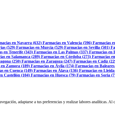
macias en Navarra (632)
Farmacias en Valencia (596)
Farmacias e
ias (529)
Farmacias en Murcia (529)
Farmacias en Sevilla (501)
Fa
s en Tenerife (343)
Farmacias en Las Palmas (337)
Farmacias en 
ias en Salamanca (289)
Farmacias en Córdoba (273)
Farmacias en
agona (250)
Farmacias en Zaragoza (247)
Farmacias en Cádiz (22
 en Zamora (189)
Farmacias en Ávila (174)
Farmacias en Baleares
as en Cuenca (149)
Farmacias en Álava (136)
Farmacias en Lleida
n Castellón (104)
Farmacias en Huesca (79)
Farmacias en Soria (7
navegación, adaptarse a tus preferencias y realizar labores analíticas. 