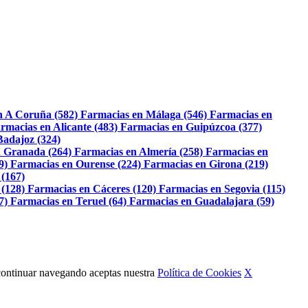
n A Coruña (582)
Farmacias en Málaga (546)
Farmacias en
rmacias en Alicante (483)
Farmacias en Guipúzcoa (377)
Badajoz (324)
 Granada (264)
Farmacias en Almería (258)
Farmacias en
9)
Farmacias en Ourense (224)
Farmacias en Girona (219)
 (167)
 (128)
Farmacias en Cáceres (120)
Farmacias en Segovia (115)
7)
Farmacias en Teruel (64)
Farmacias en Guadalajara (59)
Al continuar navegando aceptas nuestra
Política de Cookies
X