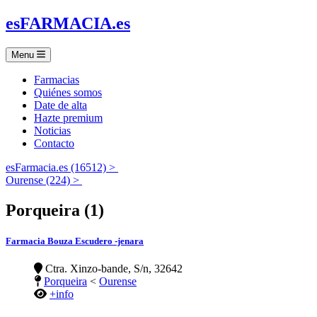
es
FARMACIA
.es
Menu
Farmacias
Quiénes somos
Date de alta
Hazte premium
Noticias
Contacto
esFarmacia.es (16512) >
Ourense (224) >
Porqueira (1)
Farmacia Bouza Escudero -jenara
Ctra. Xinzo-bande, S/n, 32642
Porqueira
<
Ourense
+info