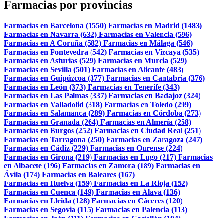
Farmacias por provincias
Farmacias en Barcelona (1550)
Farmacias en Madrid (1483)
Farmacias en Navarra (632)
Farmacias en Valencia (596)
Farmacias en A Coruña (582)
Farmacias en Málaga (546)
Farmacias en Pontevedra (542)
Farmacias en Vizcaya (535)
Farmacias en Asturias (529)
Farmacias en Murcia (529)
Farmacias en Sevilla (501)
Farmacias en Alicante (483)
Farmacias en Guipúzcoa (377)
Farmacias en Cantabria (376)
Farmacias en León (373)
Farmacias en Tenerife (343)
Farmacias en Las Palmas (337)
Farmacias en Badajoz (324)
Farmacias en Valladolid (318)
Farmacias en Toledo (299)
Farmacias en Salamanca (289)
Farmacias en Córdoba (273)
Farmacias en Granada (264)
Farmacias en Almería (258)
Farmacias en Burgos (252)
Farmacias en Ciudad Real (251)
Farmacias en Tarragona (250)
Farmacias en Zaragoza (247)
Farmacias en Cádiz (229)
Farmacias en Ourense (224)
Farmacias en Girona (219)
Farmacias en Lugo (217)
Farmacias
en Albacete (196)
Farmacias en Zamora (189)
Farmacias en
Ávila (174)
Farmacias en Baleares (167)
Farmacias en Huelva (159)
Farmacias en La Rioja (152)
Farmacias en Cuenca (149)
Farmacias en Álava (136)
Farmacias en Lleida (128)
Farmacias en Cáceres (120)
Farmacias en Segovia (115)
Farmacias en Palencia (113)