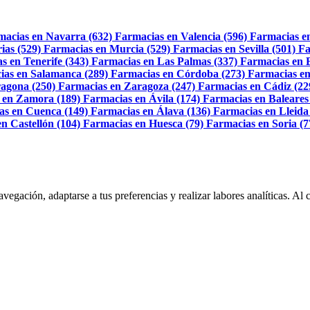
macias en Navarra (632)
Farmacias en Valencia (596)
Farmacias e
ias (529)
Farmacias en Murcia (529)
Farmacias en Sevilla (501)
Fa
s en Tenerife (343)
Farmacias en Las Palmas (337)
Farmacias en 
ias en Salamanca (289)
Farmacias en Córdoba (273)
Farmacias en
agona (250)
Farmacias en Zaragoza (247)
Farmacias en Cádiz (22
 en Zamora (189)
Farmacias en Ávila (174)
Farmacias en Baleares
as en Cuenca (149)
Farmacias en Álava (136)
Farmacias en Lleida
n Castellón (104)
Farmacias en Huesca (79)
Farmacias en Soria (7
navegación, adaptarse a tus preferencias y realizar labores analíticas. 