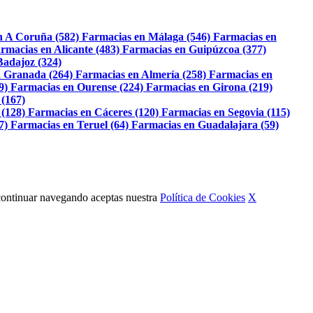
n A Coruña (582)
Farmacias en Málaga (546)
Farmacias en
rmacias en Alicante (483)
Farmacias en Guipúzcoa (377)
Badajoz (324)
 Granada (264)
Farmacias en Almería (258)
Farmacias en
9)
Farmacias en Ourense (224)
Farmacias en Girona (219)
 (167)
 (128)
Farmacias en Cáceres (120)
Farmacias en Segovia (115)
7)
Farmacias en Teruel (64)
Farmacias en Guadalajara (59)
Al continuar navegando aceptas nuestra
Política de Cookies
X