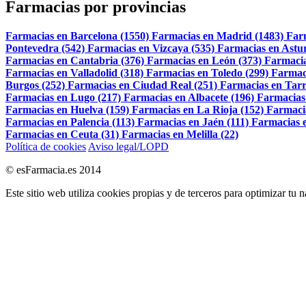
Farmacias por provincias
Farmacias en Barcelona (1550)
Farmacias en Madrid (1483)
Far
Pontevedra (542)
Farmacias en Vizcaya (535)
Farmacias en Astur
Farmacias en Cantabria (376)
Farmacias en León (373)
Farmacia
Farmacias en Valladolid (318)
Farmacias en Toledo (299)
Farmac
Burgos (252)
Farmacias en Ciudad Real (251)
Farmacias en Tarr
Farmacias en Lugo (217)
Farmacias en Albacete (196)
Farmacias
Farmacias en Huelva (159)
Farmacias en La Rioja (152)
Farmaci
Farmacias en Palencia (113)
Farmacias en Jaén (111)
Farmacias e
Farmacias en Ceuta (31)
Farmacias en Melilla (22)
Política de cookies
Aviso legal/LOPD
© esFarmacia.es 2014
Este sitio web utiliza cookies propias y de terceros para optimizar tu 