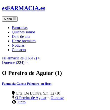
es
FARMACIA
.es
Menu
Farmacias
Quiénes somos
Date de alta
Hazte premium
Noticias
Contacto
esFarmacia.es (16512) >
Ourense (224) >
O Pereiro de Aguiar (1)
Farmacia Garcia Peleteiro -m Hort
Crta. De Luintra, S/n, 32710
O Pereiro de Aguiar
<
Ourense
+info