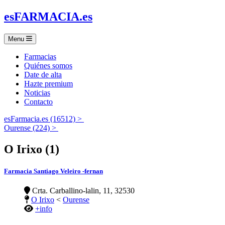
es
FARMACIA
.es
Menu
Farmacias
Quiénes somos
Date de alta
Hazte premium
Noticias
Contacto
esFarmacia.es (16512) >
Ourense (224) >
O Irixo (1)
Farmacia Santiago Veleiro -fernan
Crta. Carballino-lalin, 11, 32530
O Irixo
<
Ourense
+info