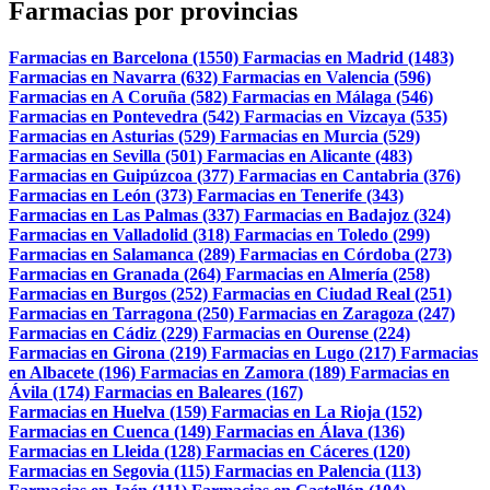
Farmacias por provincias
Farmacias en Barcelona (1550)
Farmacias en Madrid (1483)
Farmacias en Navarra (632)
Farmacias en Valencia (596)
Farmacias en A Coruña (582)
Farmacias en Málaga (546)
Farmacias en Pontevedra (542)
Farmacias en Vizcaya (535)
Farmacias en Asturias (529)
Farmacias en Murcia (529)
Farmacias en Sevilla (501)
Farmacias en Alicante (483)
Farmacias en Guipúzcoa (377)
Farmacias en Cantabria (376)
Farmacias en León (373)
Farmacias en Tenerife (343)
Farmacias en Las Palmas (337)
Farmacias en Badajoz (324)
Farmacias en Valladolid (318)
Farmacias en Toledo (299)
Farmacias en Salamanca (289)
Farmacias en Córdoba (273)
Farmacias en Granada (264)
Farmacias en Almería (258)
Farmacias en Burgos (252)
Farmacias en Ciudad Real (251)
Farmacias en Tarragona (250)
Farmacias en Zaragoza (247)
Farmacias en Cádiz (229)
Farmacias en Ourense (224)
Farmacias en Girona (219)
Farmacias en Lugo (217)
Farmacias
en Albacete (196)
Farmacias en Zamora (189)
Farmacias en
Ávila (174)
Farmacias en Baleares (167)
Farmacias en Huelva (159)
Farmacias en La Rioja (152)
Farmacias en Cuenca (149)
Farmacias en Álava (136)
Farmacias en Lleida (128)
Farmacias en Cáceres (120)
Farmacias en Segovia (115)
Farmacias en Palencia (113)