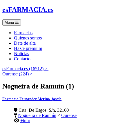
es
FARMACIA
.es
Menu
Farmacias
Quiénes somos
Date de alta
Hazte premium
Noticias
Contacto
esFarmacia.es (16512) >
Ourense (224) >
Nogueira de Ramuín (1)
Farmacia Fernandez Merino -josefa
Crta. De Esgos, S/n, 32160
Nogueira de Ramuín
<
Ourense
+info