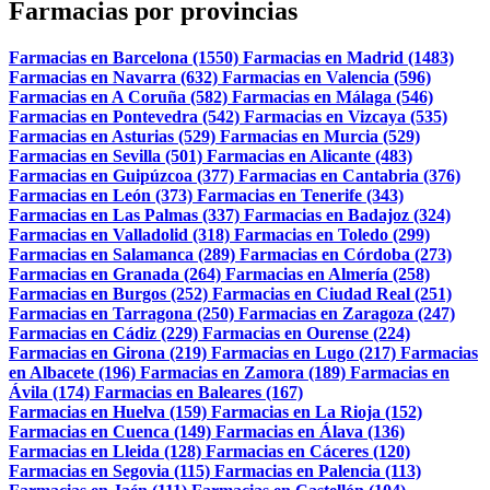
Farmacias por provincias
Farmacias en Barcelona (1550)
Farmacias en Madrid (1483)
Farmacias en Navarra (632)
Farmacias en Valencia (596)
Farmacias en A Coruña (582)
Farmacias en Málaga (546)
Farmacias en Pontevedra (542)
Farmacias en Vizcaya (535)
Farmacias en Asturias (529)
Farmacias en Murcia (529)
Farmacias en Sevilla (501)
Farmacias en Alicante (483)
Farmacias en Guipúzcoa (377)
Farmacias en Cantabria (376)
Farmacias en León (373)
Farmacias en Tenerife (343)
Farmacias en Las Palmas (337)
Farmacias en Badajoz (324)
Farmacias en Valladolid (318)
Farmacias en Toledo (299)
Farmacias en Salamanca (289)
Farmacias en Córdoba (273)
Farmacias en Granada (264)
Farmacias en Almería (258)
Farmacias en Burgos (252)
Farmacias en Ciudad Real (251)
Farmacias en Tarragona (250)
Farmacias en Zaragoza (247)
Farmacias en Cádiz (229)
Farmacias en Ourense (224)
Farmacias en Girona (219)
Farmacias en Lugo (217)
Farmacias
en Albacete (196)
Farmacias en Zamora (189)
Farmacias en
Ávila (174)
Farmacias en Baleares (167)
Farmacias en Huelva (159)
Farmacias en La Rioja (152)
Farmacias en Cuenca (149)
Farmacias en Álava (136)
Farmacias en Lleida (128)
Farmacias en Cáceres (120)
Farmacias en Segovia (115)
Farmacias en Palencia (113)