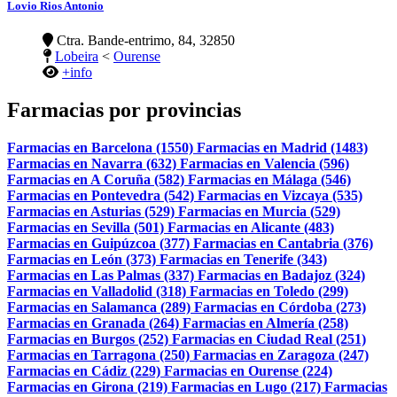
Lovio Rios Antonio
Ctra. Bande-entrimo, 84, 32850
Lobeira
<
Ourense
+info
Farmacias por provincias
Farmacias en Barcelona (1550)
Farmacias en Madrid (1483)
Farmacias en Navarra (632)
Farmacias en Valencia (596)
Farmacias en A Coruña (582)
Farmacias en Málaga (546)
Farmacias en Pontevedra (542)
Farmacias en Vizcaya (535)
Farmacias en Asturias (529)
Farmacias en Murcia (529)
Farmacias en Sevilla (501)
Farmacias en Alicante (483)
Farmacias en Guipúzcoa (377)
Farmacias en Cantabria (376)
Farmacias en León (373)
Farmacias en Tenerife (343)
Farmacias en Las Palmas (337)
Farmacias en Badajoz (324)
Farmacias en Valladolid (318)
Farmacias en Toledo (299)
Farmacias en Salamanca (289)
Farmacias en Córdoba (273)
Farmacias en Granada (264)
Farmacias en Almería (258)
Farmacias en Burgos (252)
Farmacias en Ciudad Real (251)
Farmacias en Tarragona (250)
Farmacias en Zaragoza (247)
Farmacias en Cádiz (229)
Farmacias en Ourense (224)
Farmacias en Girona (219)
Farmacias en Lugo (217)
Farmacias