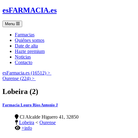
es
FARMACIA
.es
Menu
Farmacias
Quiénes somos
Date de alta
Hazte premium
Noticias
Contacto
esFarmacia.es (16512) >
Ourense (224) >
Lobeira (2)
Farmacia Louro Rios Antonio J
Cl Alcalde Higuero 41, 32850
Lobeira
<
Ourense
+info