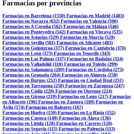
Farmacias por provincias
Farmacias en Barcelona (1550)
Farmacias en Madrid (1483)
Farmacias en Navarra (632)
Farmacias en Valencia (596)
Farmacias en A Coruña (582)
Farmacias en Málaga (546)
Farmacias en Pontevedra (542)
Farmacias en Vizcaya (535)
Farmacias en Asturias (529)
Farmacias en Murcia (529)
Farmacias en Sevilla (501)
Farmacias en Alicante (483)
Farmacias en Guipúzcoa (377)
Farmacias en Cantabria (376)
Farmacias en León (373)
Farmacias en Tenerife (343)
Farmacias en Las Palmas (337)
Farmacias en Badajoz (324)
Farmacias en Valladolid (318)
Farmacias en Toledo (299)
Farmacias en Salamanca (289)
Farmacias en Córdoba (273)
Farmacias en Granada (264)
Farmacias en Almería (258)
Farmacias en Burgos (252)
Farmacias en Ciudad Real (251)
Farmacias en Tarragona (250)
Farmacias en Zaragoza (247)
Farmacias en Cádiz (229)
Farmacias en Ourense (224)
Farmacias en Girona (219)
Farmacias en Lugo (217)
Farmacias
en Albacete (196)
Farmacias en Zamora (189)
Farmacias en
Ávila (174)
Farmacias en Baleares (167)
Farmacias en Huelva (159)
Farmacias en La Rioja (152)
Farmacias en Cuenca (149)
Farmacias en Álava (136)
Farmacias en Lleida (128)
Farmacias en Cáceres (120)
Farmacias en Segovia (115)
Farmacias en Palencia (113)