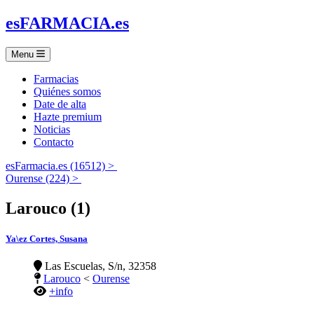
es
FARMACIA
.es
Menu
Farmacias
Quiénes somos
Date de alta
Hazte premium
Noticias
Contacto
esFarmacia.es (16512) >
Ourense (224) >
Larouco (1)
Ya\ez Cortes, Susana
Las Escuelas, S/n, 32358
Larouco
<
Ourense
+info