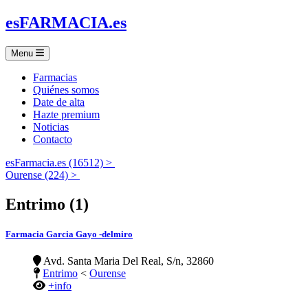
es
FARMACIA
.es
Menu
Farmacias
Quiénes somos
Date de alta
Hazte premium
Noticias
Contacto
esFarmacia.es (16512) >
Ourense (224) >
Entrimo (1)
Farmacia Garcia Gayo -delmiro
Avd. Santa Maria Del Real, S/n, 32860
Entrimo
<
Ourense
+info