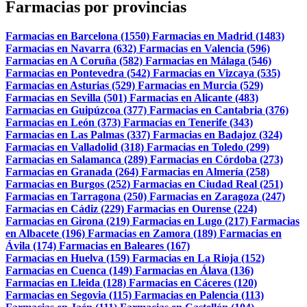
Farmacias por provincias
Farmacias en Barcelona (1550)
Farmacias en Madrid (1483)
Farmacias en Navarra (632)
Farmacias en Valencia (596)
Farmacias en A Coruña (582)
Farmacias en Málaga (546)
Farmacias en Pontevedra (542)
Farmacias en Vizcaya (535)
Farmacias en Asturias (529)
Farmacias en Murcia (529)
Farmacias en Sevilla (501)
Farmacias en Alicante (483)
Farmacias en Guipúzcoa (377)
Farmacias en Cantabria (376)
Farmacias en León (373)
Farmacias en Tenerife (343)
Farmacias en Las Palmas (337)
Farmacias en Badajoz (324)
Farmacias en Valladolid (318)
Farmacias en Toledo (299)
Farmacias en Salamanca (289)
Farmacias en Córdoba (273)
Farmacias en Granada (264)
Farmacias en Almería (258)
Farmacias en Burgos (252)
Farmacias en Ciudad Real (251)
Farmacias en Tarragona (250)
Farmacias en Zaragoza (247)
Farmacias en Cádiz (229)
Farmacias en Ourense (224)
Farmacias en Girona (219)
Farmacias en Lugo (217)
Farmacias
en Albacete (196)
Farmacias en Zamora (189)
Farmacias en
Ávila (174)
Farmacias en Baleares (167)
Farmacias en Huelva (159)
Farmacias en La Rioja (152)
Farmacias en Cuenca (149)
Farmacias en Álava (136)
Farmacias en Lleida (128)
Farmacias en Cáceres (120)
Farmacias en Segovia (115)
Farmacias en Palencia (113)