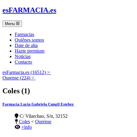
es
FARMACIA
.es
Menu
Farmacias
Quiénes somos
Date de alta
Hazte premium
Noticias
Contacto
esFarmacia.es (16512) >
Ourense (224) >
Coles (1)
Farmacia Lucia Gabriela Cungil Estebez
C/ Vilarchao, S/n, 32152
Coles
<
Ourense
+info