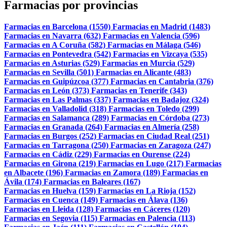
Farmacias por provincias
Farmacias en Barcelona (1550)
Farmacias en Madrid (1483)
Farmacias en Navarra (632)
Farmacias en Valencia (596)
Farmacias en A Coruña (582)
Farmacias en Málaga (546)
Farmacias en Pontevedra (542)
Farmacias en Vizcaya (535)
Farmacias en Asturias (529)
Farmacias en Murcia (529)
Farmacias en Sevilla (501)
Farmacias en Alicante (483)
Farmacias en Guipúzcoa (377)
Farmacias en Cantabria (376)
Farmacias en León (373)
Farmacias en Tenerife (343)
Farmacias en Las Palmas (337)
Farmacias en Badajoz (324)
Farmacias en Valladolid (318)
Farmacias en Toledo (299)
Farmacias en Salamanca (289)
Farmacias en Córdoba (273)
Farmacias en Granada (264)
Farmacias en Almería (258)
Farmacias en Burgos (252)
Farmacias en Ciudad Real (251)
Farmacias en Tarragona (250)
Farmacias en Zaragoza (247)
Farmacias en Cádiz (229)
Farmacias en Ourense (224)
Farmacias en Girona (219)
Farmacias en Lugo (217)
Farmacias
en Albacete (196)
Farmacias en Zamora (189)
Farmacias en
Ávila (174)
Farmacias en Baleares (167)
Farmacias en Huelva (159)
Farmacias en La Rioja (152)
Farmacias en Cuenca (149)
Farmacias en Álava (136)
Farmacias en Lleida (128)
Farmacias en Cáceres (120)
Farmacias en Segovia (115)
Farmacias en Palencia (113)